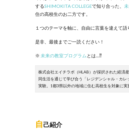
する
SHIMOKITA COLLEGE
で知り合った、
未
住の高校生のお二方です。
１つのテーマを軸に、自由に言葉を違えて語
是非、最後までご一読ください！
※
未来の教室プログラム
とは…⁇
株式会社エイチラボ（HLAB）が採択された経済
同生活を通じて学び合う「レジデンシャル・カレ
実験。1都3県以外の地域に住む高校生を対象に実
自
己紹介