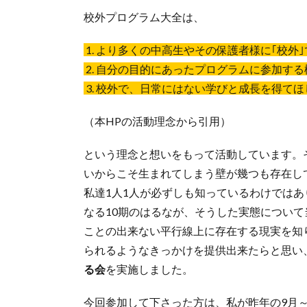
校外プログラム大全は、
1. より多くの中高生やその保護者様に｢校
2. 自分の目的にあったプログラムに参加す
3. 校外で、日常にはない学びと成長を得てほ
（本HPの活動理念から引用）
という理念と想いをもって活動しています。
いからこそ生まれてしまう壁が幾つも存在し
私達1人1人が必ずしも知っているわけでは
なる10期のはるなが、そうした実態につい
ことの出来ない平行線上に存在する現実を知
られるようなきっかけを提供出来たらと思い
る会
を実施しました。
今回参加して下さった方は、私が昨年の9月～