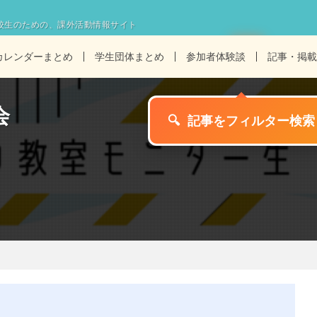
校生のための、課外活動情報サイト
カレンダーまとめ
学生団体まとめ
参加者体験談
記事・掲載
会
🔍
記事をフィルター検索