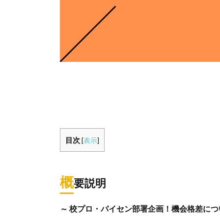
目次
[
表示
]
概
要説明
～ 校プロ・パイセン部署企画！機会格差につ