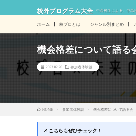
校外プログラム大全
中高校生による、中高
ホーム
校プロとは
ジャンル別まとめ
機会格差について語る
2023.02.20
参加者体験談
参加者体験談
機会格差について語る会
HOME
📌 こちらもぜひチェック！