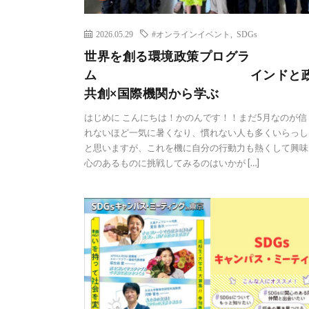
2026.05.29
#オンラインイベント
,
SDGs
世界を創る環境政策プログラ
ム インドと政
共創×国際機関から学ぶ
はじめに こんにちは！かのんです！！まだ5月なのが信
れないほど一気に暑くなり、慣れない人も多くいらっし
と思いますが、これを機に自分の行動力も熱くして興味
心のあるものに挑戦してみるのはいかが […]