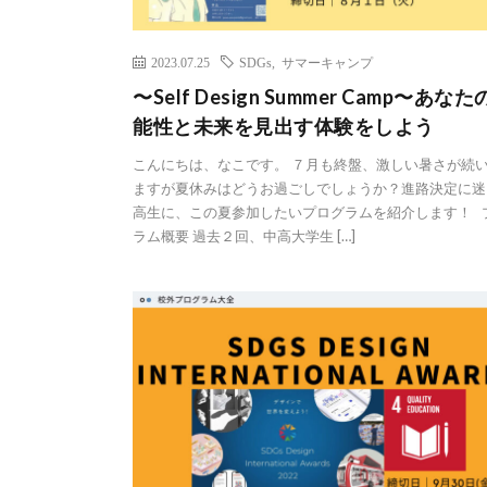
2023.07.25
SDGs
,
サマーキャンプ
〜Self Design Summer Camp〜あな
能性と未来を見出す体験をしよう
こんにちは、なこです。 ７月も終盤、激しい暑さが続
ますが夏休みはどうお過ごしでしょうか？進路決定に迷
高生に、この夏参加したいプログラムを紹介します！ 
ラム概要 過去２回、中高大学生 […]