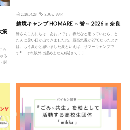
2026.04.28
SDGs
,
合宿
越境キャンプ HOMARE ～誉～ 2026 in 奈良
策
皆さんこんにちは、あおいです。春だなと思っていたら、と
たんに暑い日が出てきましたね。最高気温が27℃だったとき
は、もう夏かと思いました夏といえば、サマーキャンプで
じら
す!! それ以外は認めません(笑)さて […]
ゃる
・関