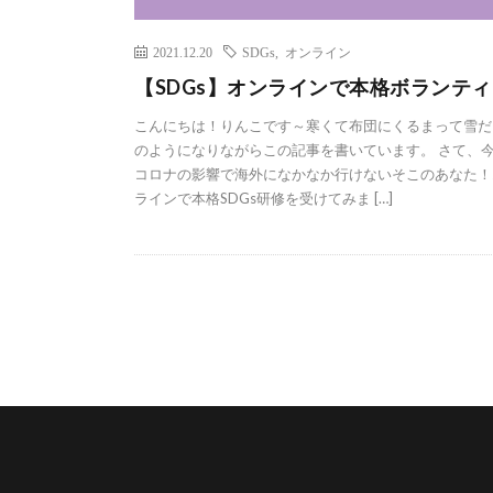
2021.12.20
SDGs
,
オンライン
【SDGs】オンラインで本格ボランティ
こんにちは！りんこです～寒くて布団にくるまって雪だ
のようになりながらこの記事を書いています。 さて、
コロナの影響で海外になかなか行けないそこのあなた！
ラインで本格SDGs研修を受けてみま […]