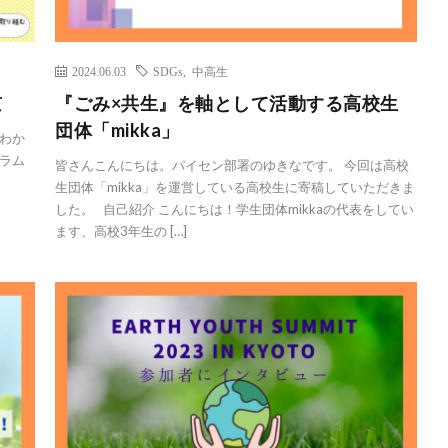
2024.06.03
SDGs
,
中高生
京
『ごみ×共生』を軸として活動する高校生
団体「mikka」
とわか
ラム
皆さんこんにちは。パイセン部署のゆきなです。 今回は高校
生団体「mikka」を運営している高校生に寄稿していただきま
した。 自己紹介 こんにちは！学生団体mikkaの代表をしてい
ます、高校3年生の […]