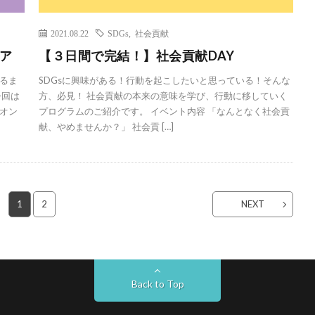
2021.08.22
SDGs
,
社会貢献
ア
【３日間で完結！】社会貢献DAY
るま
SDGsに興味がある！行動を起こしたいと思っている！そんな
今回は
方、必見！ 社会貢献の本来の意味を学び、行動に移していく
オン
プログラムのご紹介です。 イベント内容 「なんとなく社会貢
献、やめませんか？」 社会貢 […]
1
2
NEXT
Back to Top