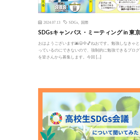
2024.07.13
SDGs
,
国際
SDGsキャンパス・ミーティング in 東
おはようございます🌆😃🦅🏀ねおです。勉強しなきゃ
っているのにできないので、強制的に勉強できるプログ
を皆さんから募集します。今回 […]