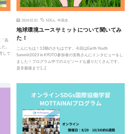
2024.02.02
SDGs
,
中高生
地球環境ユースサミットについて聞いてみ
た！
は「高
した。
こんにちは！13期のさちはです。今回はEarth Youth
営して
Summit2023 in KYOTO参加者の安島さんにインタビューをし
ました！プログラム中でのエピソードも盛りだくさんです。
是非最後まで […]