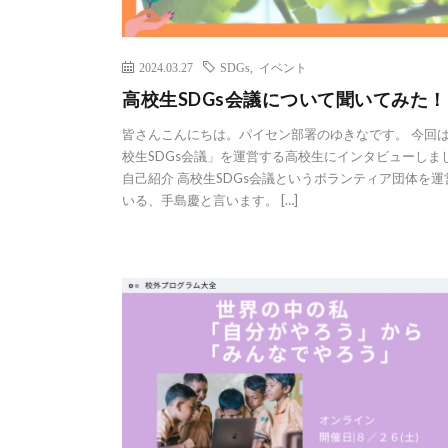
2024.03.27
SDGs
,
イベント
高校生SDGs会議について聞いてみた！
皆さんこんにちは。パイセン部署のゆきなです。 今回
校生SDGs会議」を運営する高校生にインタビューしま
自己紹介 高校生SDGs会議というボランティア団体を運
いる、手島慶と言います。 […]