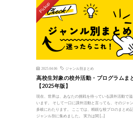
Pickup
2025.04.06
ジャンル別まとめ
高校生対象の校外活動・プログラムま
【2025年版】
現在、世界は、あなたの挑戦を待っている課外活動で溢
います。 そして一口に課外活動と言っても、そのジャ
多岐にわたります。 ここでは、精鋭な校プロのまとめ
ジャンル別に集めました。 実力は関 […]