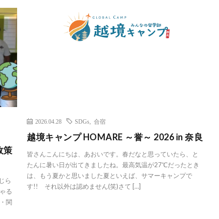
2026.04.28
SDGs
,
合宿
越境キャンプ HOMARE ～誉～ 2026 in 奈良
策
皆さんこんにちは、あおいです。春だなと思っていたら、と
たんに暑い日が出てきましたね。最高気温が27℃だったとき
は、もう夏かと思いました夏といえば、サマーキャンプで
じら
す!! それ以外は認めません(笑)さて […]
ゃる
・関