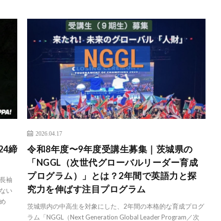
2026.04.17
24締
令和8年度〜9年度受講生募集｜茨城県の
「NGGL（次世代グローバルリーダー育成
プログラム）」とは？2年間で英語力と探
長袖
究力を伸ばす注目プログラム
ない
め
茨城県内の中高生を対象にした、2年間の本格的な育成プログ
ラム「NGGL（Next Generation Global Leader Program／次