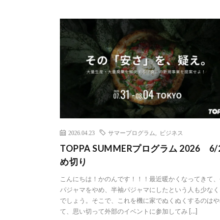
2026.04.23
サマープログラム
,
ビジネス
TOPPA SUMMERプログラム 2026 6/
め切り
こんにちは！かのんです！！！最近暖かくなってきて、
パジャマをやめ、半袖パジャマにしたという人も少なく
でしょう。そこで、これを機に家でぬくぬくするのはや
て、思い切って外部のイベントに参加してみ […]