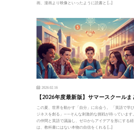
画、漫画より映像といったように読書と […]
2026.02.16
【2026年度最新版】サマースクールま
この夏、世界を動かす「自分」に出会う。 「英語で学
ジネスを創る」——そんな刺激的な挑戦が待っています
の仲間と英語で議論し、ゼロからアイデアを形にする経
は、教科書にはない本物の自信をくれる […]