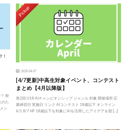
Pickup
2026.04.07
、
[4/7更新]中高生対象イベント、コンテスト
まとめ【4月以降版】
？ 校
第2回 U18 AIチャンピオンシップ ジャンル 対象 開催場所 応
生のた
募締切日 実施日 リンク AIコンテスト 18歳以下 オンライン
メン
6/1 8/7 HP 18歳以下を対象にAIを活用したアイデアを競 […]