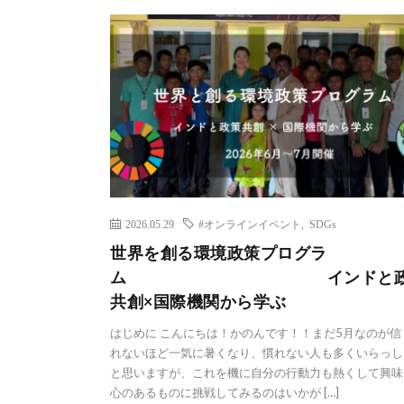
2026.05.29
#オンラインイベント
,
SDGs
世界を創る環境政策プログラ
ム インドと政
共創×国際機関から学ぶ
はじめに こんにちは！かのんです！！まだ5月なのが信
れないほど一気に暑くなり、慣れない人も多くいらっし
と思いますが、これを機に自分の行動力も熱くして興味
心のあるものに挑戦してみるのはいかが […]