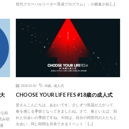
世代グローバルリーダー育成プログラム）」の募集が始 […]
2026.03.03
18歳
,
成人式
大
CHOOSE YOUR LIFE FES #18歳の成人式
皆さんこんにちは、あおいです。少しずつ気温が上がって、
春を感じる季節となってきましたね。さて、春といえば、別
外な結
れと出会いの季節ですね。今回は、自分の同世代の人たちと
読み切
出会い、同じ時間を共有できるイベント「 […]
漫