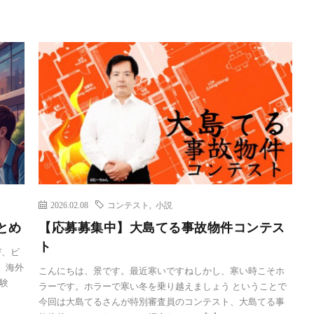
2026.02.08
コンテスト
,
小説
とめ
【応募募集中】大島てる事故物件コンテス
ト
び、ビ
。海外
こんにちは、景です。最近寒いですねしかし、寒い時こそホ
験
ラーです。ホラーで寒い冬を乗り越えましょう ということで
今回は大島てるさんが特別審査員のコンテスト、大島てる事