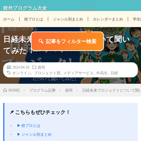
校外プログラム大全
ホーム
校プロとは
ジャンル別まとめ
カレンダーまとめ
学生
日経未来プロジェクトについて聞い
てみた！
2024.04.16
探究
オンライン
,
プロジェクト部
,
メディアサービス
,
中高生
,
日経
プログラム記事
探究
日経未来プロジェクトについて聞
HOME
📌 こちらもぜひチェック！
▶ 校プロとは
▶ ジャンル別まとめ