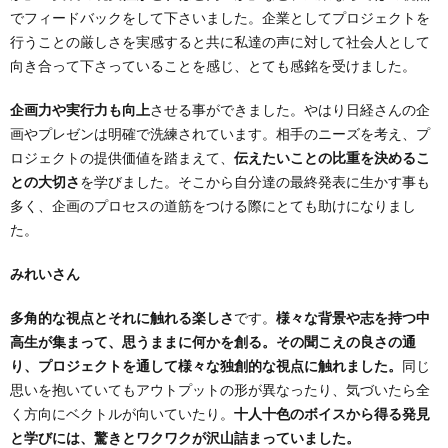
でフィードバックをして下さいました。企業としてプロジェクトを
行うことの厳しさを実感すると共に私達の声に対して社会人として
向き合って下さっていることを感じ、とても感銘を受けました。
企画力や実行力も向上
させる事ができました。やはり日経さんの企
画やプレゼンは明確で洗練されています。相手のニーズを考え、プ
ロジェクトの提供価値を踏まえて、
伝えたいことの比重を決めるこ
との大切さ
を学びました。そこから自分達の最終発表に生かす事も
多く、企画のプロセスの道筋をつける際にとても助けになりまし
た。
みれいさん
多角的な視点とそれに触れる楽しさ
です。
様々な背景や志を持つ中
高生が集まって、思うままに何かを創る。その聞こえの良さの通
り、プロジェクトを通して様々な独創的な視点に触れました。
同じ
思いを抱いていてもアウトプットの形が異なったり、気づいたら全
く方向にベクトルが向いていたり。
十人十色のボイスから得る発見
と学びには、驚きとワクワクが沢山詰まっていました。