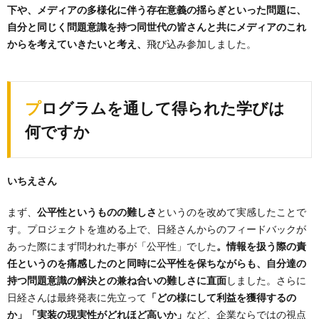
下や、メディアの多様化に伴う存在意義の揺らぎといった問題に、
自分と同じく問題意識を持つ同世代の皆さんと共にメディアのこれ
からを考えていきたいと考え、
飛び込み参加しました。
プログラムを通して得られた学びは
何ですか
いちえさん
まず、
公平性というものの難しさ
というのを改めて実感したことで
す。プロジェクトを進める上で、日経さんからのフィードバックが
あった際にまず問われた事が「公平性」でした
。情報を扱う際の責
任というのを痛感したのと同時に公平性を保ちながらも、自分達の
持つ問題意識の解決との兼ね合いの難しさに直面
しました。さらに
日経さんは最終発表に先立って
「どの様にして利益を獲得するの
か」「実装の現実性がどれほど高いか」
など、企業ならではの視点