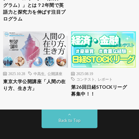
グラム）」とは？2年間で英
語力と探究力を伸ばす注目プ
ログラム
2025.10.28
中高生
,
公開講座
2025.08.19
コンテスト
,
レポート
東京大学公開講座「人間の在
第26回日経STOCKリーグ
り方、生き方」
募集中！！
Back to Top