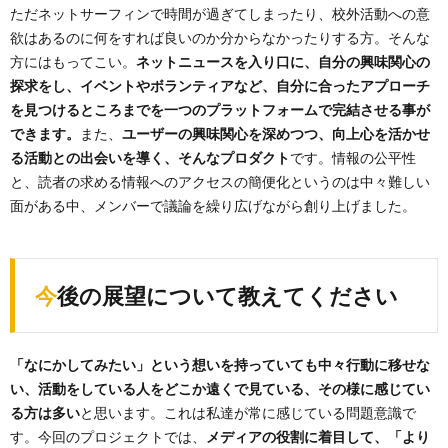
ただネットサーフィンで時間が過ぎてしまったり、校外活動への意
欲はあるのに何をすれば良いのか分からなかったりする方。そんな
方にはもってこい。
ネットニュースを入り口に、自分の興味関心の
探求をし、イベントやボランティアなど、自分に合ったアプローチ
を見つけるところまでを一つのプラットフォームで完結させる事が
できます。
また、
ユーザーの興味関心を深めつつ、向上心を活かせ
る活動との出会いを導く、そんなプロダクト
です。情報の公平性
と、読者の求める情報へのアクセスの簡便化というのは中々難しい
面がある中、メンバーで議論を繰り広げながら創り上げました。
今後の展望について教えてください
「なにかしてみたい」という想いを持っていても中々行動に移せな
い、活動をしている人をどこか遠くで見ている、その様に感じてい
る方は多い
と思います。これは私達が常に感じている問題意識で
す。今回のプロジェクトでは、
メディアの役割に着目して、「より