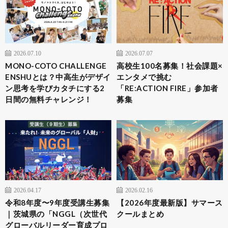
2026.07.10
2026.07.07
MONO-COTO CHALLENGE
高校生100名募集！社会課題×
ENSHUとは？中高生がデザイ
エンタメで挑む
ン思考を学びカタチにする2
「RE:ACTION FIRE」参加者
日間の無料チャレンジ！
募集
2026.04.17
2026.02.16
令和8年度〜9年度受講生募集
【2026年度最新版】サマース
｜茨城県の「NGGL（次世代
クールまとめ
グローバルリーダー育成プロ