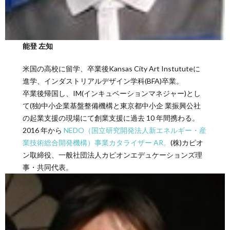
能登 左知
米国の高校に留学、卒業後Kansas City Art Instututeに
進学、インダストリアルデザイン学科(BFA)卒業。
卒業後帰国し、IM(インキュベーションマネジャー)とし
て(独)中小企業基盤整備機構と東京都中小企 業振興公社
の起業支援の現場にて創業支援に過去 10 年間携わる。
2016 年から
NEDO（国立研究開発法人新エネルギー・産
業技術総合開発機構）事業カタライザー AR。
(株)カピオ
ン取締役、一般社団法人カピオンエデュケーションズ理
事・共同代表。