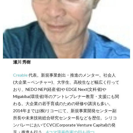
瀬川 秀樹
Creable
代表。新規事業創出・推進のメンター。社会人
(大企業～ベンチャー)、大学生、高校生など幅広く行って
おり、NEDO NEP(経産省)や EDGE Next(文科省)や
Migakiba(環境省)等のアントレプレナー教育・支援にも関
わる。大企業の若手育成のための研修や講演も多い。
2014年までは(株)リコーにて、新規事業開発センター副
所長や未来技術総合研究センター長などを歴任。シリコ
ンバレーにおいてCVC(Corporate Venture Capital)の発
足・推進も行う。
4コマ漫画作家の顔も持つ。