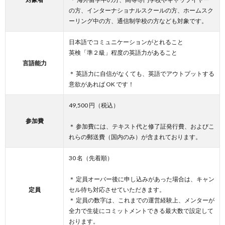
の方、インターナショナルスクールの方、ホームスク
ーリング中の方、通信制学校の方なども対象です。
日本語でコミュニケーションがとれること
英検「準２級」程度の英語力があること
言語能力
＊ 英語力に自信がなくても、英語でアウトプットする
意欲があれば OK です！
49,500 円（税込）
参加費
＊ 参加費には、テキスト代と修了証発行費、およびこ
れらの郵送費（国内のみ）が含まれております。
30 名（先着順）
＊ 定員オーバー後に申し込みがあった場合は、キャン
定員
セル待ち対応させていただきます。
＊ 定員の数字は、これまでの運営経験上、メンターが
全力で生徒にコミットメントできる最大数で設定して
おります。