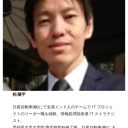
柏 陽平
日産自動車(株)にて全員インド人のチームで IT プロジェ
クトのリーダー職を経験。情報処理技術者 IT ストラテジ
スト。
早稲田大学大学院 商学研究科修了後、日産自動車(株)に 8