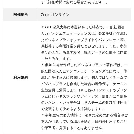
す（詳細時間は変わる場合があります）。
開催場所
Zoom オンライン
＊ GTE 起業力塾に本登録をした時点で、一般社団法
人カピオンエデュケーションズは、参加生徒が作成し
たビジネスプランをウェブサイトやパンフレット等に
掲載等する利用許諾を得たとみなします。また、参加
生徒の氏名、所属学校名、録画データの公開等に同意
したとみなします。
＊ 参加生徒が作成したビジネスプランの著作権は、一
般社団法人カピオンエデュケーションズではなく、作
利用規約
成した生徒個人に帰属します。個人ではなくチームで
ビジネスプランを作成した場合の著作権は、チームの
生徒全員に帰属します（もし他のコンテストやプログ
ラムにビジネスプランやアイデアの一部または全部を
使いたい、という場合は、そのチームの参加生徒同士
で協議をして決めるよう推奨します）。
＊ 参加生徒の個人情報は、法令に定めのある場合やご
本人が同意している場合を除き、目的外利用すること
や第三者に提供することはありません。