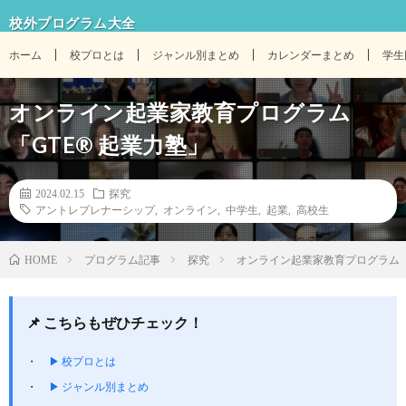
校外プログラム大全
ホーム
校プロとは
ジャンル別まとめ
カレンダーまとめ
学生
オンライン起業家教育プログラム
「GTE® 起業力塾」
2024.02.15
探究
アントレプレナーシップ
,
オンライン
,
中学生
,
起業
,
高校生
プログラム記事
探究
オンライン起業家教育プログラム「
HOME
📌 こちらもぜひチェック！
▶ 校プロとは
▶ ジャンル別まとめ