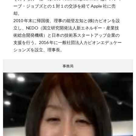
ーブ・ジョブズとの１対１の交渉を経て Apple 社に売
却。
2010 年末に帰国後、理事の能登左知と(株)カピオンを設
立し、NEDO（国立研究開発法人新エネルギー・産業技
術総合開発機構）と日本の技術系スタートアップ企業の
支援を行う。2016 年に一般社団法人カピオンエデュケー
ションズを設立、理事長。
事務局