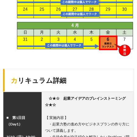
カリキュラム詳細
☆★☆ 起業アイデアのブレインストーミング
☆★☆
■ 第1日目
【 実施内容 】
（Day1）
・起業力塾の進め方やビジネスプランの作り方に
ついて講義します。
3/10（日）19:00 –
・生徒全員が自己紹介と解決したい Problem（問