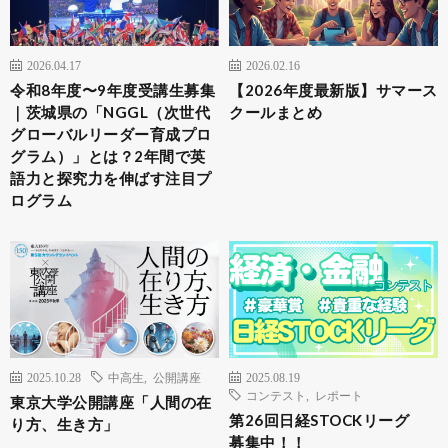
2026.04.17
2026.02.16
令和8年度〜9年度受講生募集
【2026年度最新版】サマース
｜茨城県の「NGGL（次世代
クールまとめ
グローバルリーダー育成プロ
グラム）」とは？2年間で英
語力と探究力を伸ばす注目プ
ログラム
2025.10.28
中高生
,
公開講座
2025.08.19
コンテスト
,
レポート
東京大学公開講座「人間の在
第26回日経STOCKリーグ
り方、生き方」
募集中！！