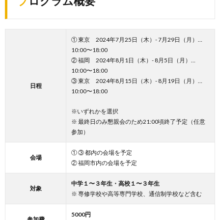
プログラム概要
① 東京
2024年
7月25日（木）- 7月29日（月）…
10:00〜18:00
② 福岡
2024年
8月1日（木）- 8月5日（月）…
10:00〜18:00
③ 東京
2024年
8月15日（木）- 8月19日（月）…
日程
10:00〜18:00
※いずれかを選択
※ 最終日のみ懇親会のため21:00頃終了予定（任意
参加）
① ③ 都内の会場を予定
会場
② 福岡市内の会場を予定
中学１〜３年生・高校１〜３年生
対象
※ 専修学校や高等専門学校、通信制学校など含む
5000円
参加費