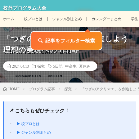
校外プログラム大全
ホーム
校プロとは
ジャンル別まとめ
カレンダーまとめ
学生
「つぎのアタリマエ」を創造しよう -
理想の実現への5日間-
2024.04.13
探究
5日間
,
中高生
,
夏休み
プログラム記事
探究
「つぎのアタリマエ」を創造しよう 
HOME
📌 こちらもぜひチェック！
▶ 校プロとは
▶ ジャンル別まとめ