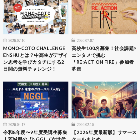
2026.07.10
2026.07.07
MONO-COTO CHALLENGE
高校生100名募集！社会課題×
ENSHUとは？中高生がデザイ
エンタメで挑む
ン思考を学びカタチにする2
「RE:ACTION FIRE」参加者
日間の無料チャレンジ！
募集
2026.04.17
2026.02.16
令和8年度〜9年度受講生募集
【2026年度最新版】サマース
｜茨城県の「NGGL（次世代
クールまとめ