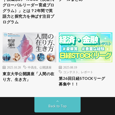
グローバルリーダー育成プロ
グラム）」とは？2年間で英
語力と探究力を伸ばす注目プ
ログラム
2025.10.28
中高生
,
公開講座
2025.08.19
コンテスト
,
レポート
東京大学公開講座「人間の在
第26回日経STOCKリーグ
り方、生き方」
募集中！！
Back to Top