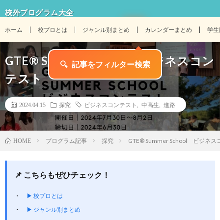
校外プログラム大全
ホーム
校プロとは
ジャンル別まとめ
カレンダーまとめ
学生
GTE® Summer School ビジネスコン
テスト
2024.04.15
探究
ビジネスコンテスト
,
中高生
,
進路
プログラム記事
探究
GTE® Summer School ビジ
HOME
📌 こちらもぜひチェック！
▶ 校プロとは
▶ ジャンル別まとめ