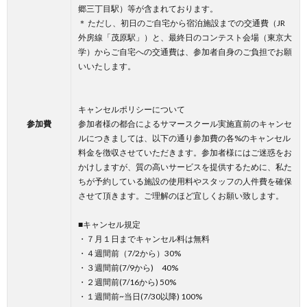
郷三丁目駅）等が含まれております。
＊ ただし、初日のご自宅から宿泊施設までの交通費（JR
外房線「茂原駅」）と、最終日のコンテスト会場（東京大
学）からご自宅への交通費は、参加者自身のご負担でお願
いいたします。
キャンセルポリシーについて
参加費
参加者様の都合によるサマースクール実施直前のキャンセ
ルにつきましては、以下の通り参加費の各%のキャンセル
料金を徴収させていただきます。参加者様にはご迷惑をお
かけしますが、質の高いサービスを提供するために、私た
ちが予約している施設の使用料やスタッフの人件費を確保
させて頂きます。ご理解のほど宜しくお願い致します。
■キャンセル規定
・７月１日までキャンセル料は無料
・４週間前（7/2から）30%
・３週間前(7/9から) 40%
・２週間前(7/16から) 50%
・１週間前~当日(7/30以降) 100%