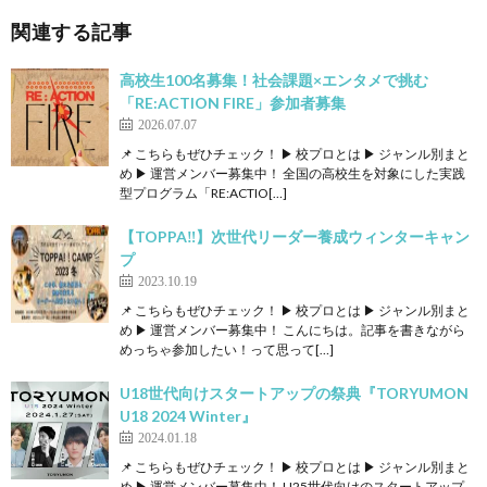
関連する記事
高校生100名募集！社会課題×エンタメで挑む
「RE:ACTION FIRE」参加者募集
2026.07.07
📌 こちらもぜひチェック！ ▶ 校プロとは ▶ ジャンル別まと
め ▶ 運営メンバー募集中！ 全国の高校生を対象にした実践
型プログラム「RE:ACTIO[…]
【TOPPA‼】次世代リーダー養成ウィンターキャン
プ
2023.10.19
📌 こちらもぜひチェック！ ▶ 校プロとは ▶ ジャンル別まと
め ▶ 運営メンバー募集中！ こんにちは。記事を書きながら
めっちゃ参加したい！って思って[…]
U18世代向けスタートアップの祭典『TORYUMON
U18 2024 Winter』
2024.01.18
📌 こちらもぜひチェック！ ▶ 校プロとは ▶ ジャンル別まと
め ▶ 運営メンバー募集中！ U25世代向けのスタートアップ