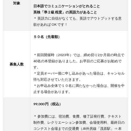
対象
日本語でコミュニケーションがとれること
英検「準２級 程度」の英語力があること
＊ 英語力に自信がなくても、英語でアウトプットする意
欲があれば OK です！
５０名（先着順）
＊前回開催時（2023年）では、締め切り2か月前の時点で
40名の本登録がありました。お早目のご応募がお勧めで
募集人数
す。
＊定員オーバー後に申し込みがあった場合は、キャンセル
待ち対応させていただきます。
＊お申込み全体で１０名に満たなかった場合は、開催を中
止する場合があります。
99,000 円（税込）
＊ 参加費には、宿泊費、食費、修了証発行費、テキスト
制作費、レクリエーション参加費、会場使用料、最終日の
コンテスト会場までの交通費（JR外房線「茂原駅」⇒ 本