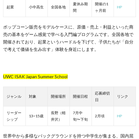
夏休み期
開催の1
起業
小中高生
全国各地
HP
間
ヶ月前
ポップコーン販売をモデルケースに、原価・売上・利益といった商
売の基本をゲーム感覚で学べる入門編プログラムです。全国各地で
開催されており、起業というハードルを下げて、子供たちが「自分
で考えて価値を生み出す」体験を身近にします。
UWC ISAK Japan Summer School
応募締切
ジャンル
対象
開催場所
開催日程
リンク
日
リーダー
長野（軽
7月中
13~15歳
2月頃
HP
シップ
井沢）
旬〜下旬
世界中から多様なバックグラウンドを持つ中学生が集まる、国内屈