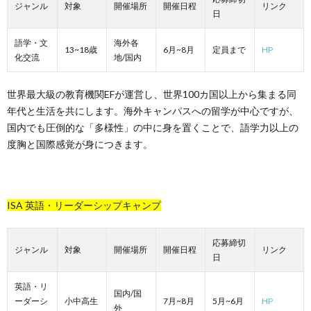
ジャンル
対象
開催場所
開催日程
リンク
日
語学・文
海外各
13~18歳
6月~8月
定員まで
HP
化交流
地/国内
世界最大級の教育機関EFが運営し、世界100カ国以上から集まる同
年代と生活を共にします。海外キャンパスへの留学が中心ですが、
国内でも圧倒的な「多様性」の中に身を置くことで、語学力以上の
度胸と国際感覚が身につきます。
ISA 英語・リーダーシップキャンプ
応募締切
ジャンル
対象
開催場所
開催日程
リンク
日
英語・リ
国内/国
ーダーシ
小中高生
7月~8月
5月~6月
HP
外