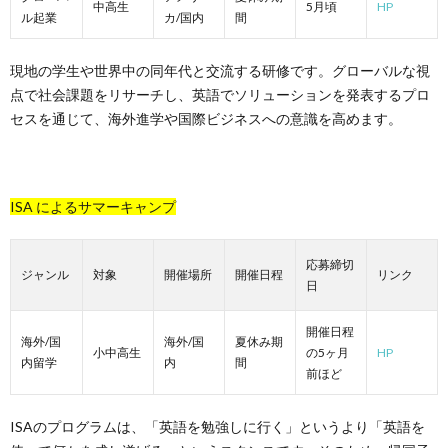
中高生
5月頃
HP
ル起業
カ/国内
間
現地の学生や世界中の同年代と交流する研修です。グローバルな視
点で社会課題をリサーチし、英語でソリューションを発表するプロ
セスを通じて、海外進学や国際ビジネスへの意識を高めます。
ISA によるサマーキャンプ
応募締切
ジャンル
対象
開催場所
開催日程
リンク
日
開催日程
海外/国
海外/国
夏休み期
小中高生
の5ヶ月
HP
内留学
内
間
前ほど
ISAのプログラムは、「英語を勉強しに行く」というより「英語を