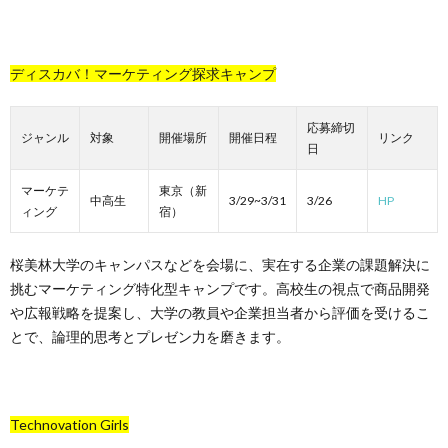
ディスカバ！マーケティング探求キャンプ
応募締切
ジャンル
対象
開催場所
開催日程
リンク
日
マーケテ
東京（新
中高生
3/29~3/31
3/26
HP
ィング
宿）
桜美林大学のキャンパスなどを会場に、実在する企業の課題解決に
挑むマーケティング特化型キャンプです。高校生の視点で商品開発
や広報戦略を提案し、大学の教員や企業担当者から評価を受けるこ
とで、論理的思考とプレゼン力を磨きます。
Technovation Girls