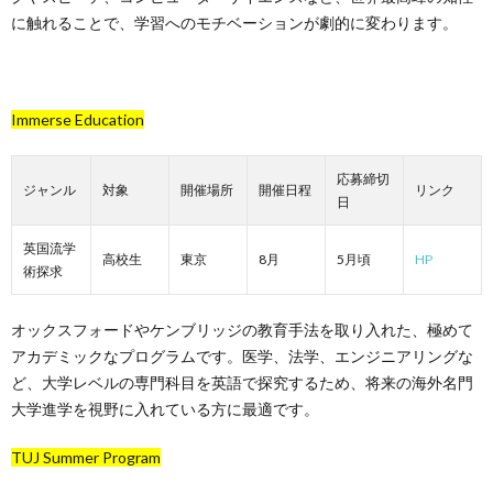
に触れることで、学習へのモチベーションが劇的に変わります。
Immerse Education
応募締切
ジャンル
対象
開催場所
開催日程
リンク
日
英国流学
高校生
東京
8月
5月頃
HP
術探求
オックスフォードやケンブリッジの教育手法を取り入れた、極めて
アカデミックなプログラムです。医学、法学、エンジニアリングな
ど、大学レベルの専門科目を英語で探究するため、将来の海外名門
大学進学を視野に入れている方に最適です。
TUJ Summer Program