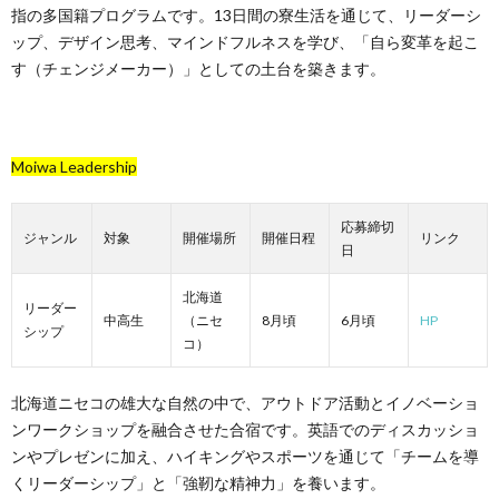
指の多国籍プログラムです。13日間の寮生活を通じて、リーダーシ
ップ、デザイン思考、マインドフルネスを学び、「自ら変革を起こ
す（チェンジメーカー）」としての土台を築きます。
Moiwa Leadership
応募締切
ジャンル
対象
開催場所
開催日程
リンク
日
北海道
リーダー
中高生
（ニセ
8月頃
6月頃
HP
シップ
コ）
北海道ニセコの雄大な自然の中で、アウトドア活動とイノベーショ
ンワークショップを融合させた合宿です。英語でのディスカッショ
ンやプレゼンに加え、ハイキングやスポーツを通じて「チームを導
くリーダーシップ」と「強靭な精神力」を養います。