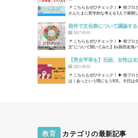
📌 こちらもぜひチェック！ ▶ 校プロ
さんたまに哲学的な考えを1人で展開して
校外で文化祭について議論する
2017.09.01
📌 こちらもぜひチェック！ ▶ 校プロ
文”について聞いてみた】by新田友海パ[
【男女平等を】元始、女性は太
2021.08.02
📌 こちらもぜひチェック！ ▶ 校プ
は！あっという間にもう8月。今日は今週
教育
カテゴリの最新記事