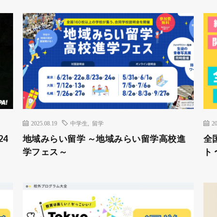
2025.08.19
中学生
,
留学
20
24
地域みらい留学 ～地域みらい留学高校進
全
学フェス～
ト