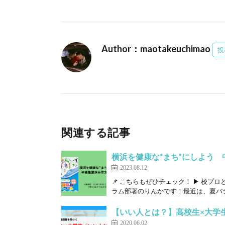
Author：maotakeuchimao
投
関連する記事
横浜を健康な“まち”にしよう
2023.08.12
📌 こちらもぜひチェック！ ▶ 校プ
ラム部署のりんかです！最近は、夏バテ
【いい人とは？】高校生×大学
2020.06.02