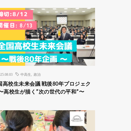
25.08.03
中高生
,
政治
国高校生未来会議 戦後80年プロジェク
 〜高校生が描く”次の世代の平和”〜