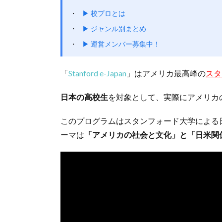
▶ 校プロとは
▶ ジャンル別まとめ
▶ 運営メンバー募集中！
「
Stanford e-Japan
」はアメリカ最高峰の
スタ
日本の高校生
を対象として、実際にアメリカ
このプログラムはスタンフォード大学による
ーマは
「アメリカの社会と文化」と「日米関