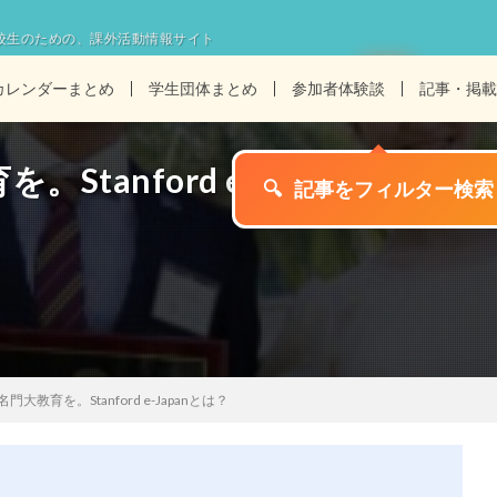
校生のための、課外活動情報サイト
カレンダーまとめ
学生団体まとめ
参加者体験談
記事・掲載
tanford e-Japanとは？
🔍
記事をフィルター検索
大教育を。Stanford e-Japanとは？