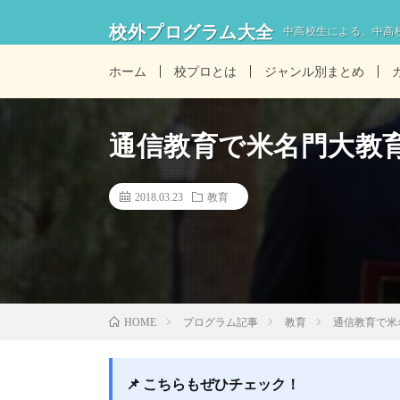
校外プログラム大全
中高校生による、中高
ホーム
校プロとは
ジャンル別まとめ
通信教育で米名門大教育を。S
2018.03.23
教育
プログラム記事
教育
通信教育で米名門
HOME
📌 こちらもぜひチェック！