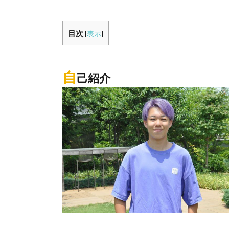
目次
[
表示
]
自
己紹介