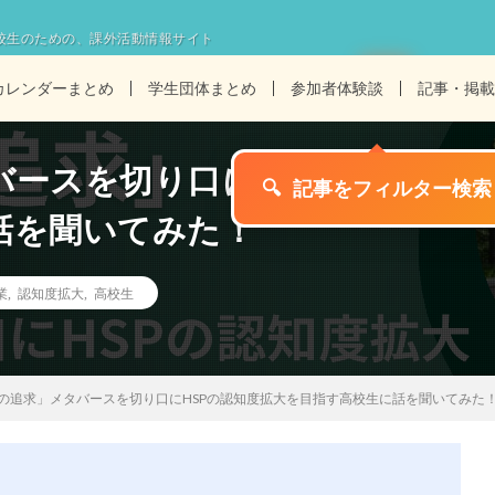
校生のための、課外活動情報サイト
カレンダーまとめ
学生団体まとめ
参加者体験談
記事・掲載
ースを切り口にHSPの認知度
話を聞いてみた！
業
,
認知度拡大
,
高校生
の追求」メタバースを切り口にHSPの認知度拡大を目指す高校生に話を聞いてみた