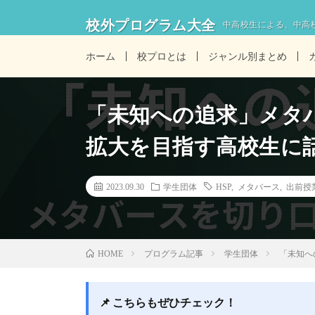
校外プログラム大全
中高校生による、中高
ホーム
校プロとは
ジャンル別まとめ
「未知への追求」メタバ
拡大を目指す高校生に
2023.09.30
学生団体
HSP
,
メタバース
,
出前授
プログラム記事
学生団体
「未知へ
HOME
📌 こちらもぜひチェック！