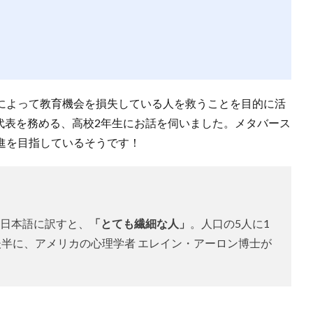
）によって教育機会を損失している人を救うことを目的に活
にて代表を務める、高校2年生にお話を伺いました。メタバース
進を目指しているそうです！
on）は、日本語に訳すと、
「とても繊細な人」
。人口の5人に1
後半に、アメリカの心理学者 エレイン・アーロン博士が