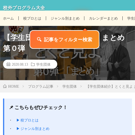
校外プログラム大全
ホーム
校プロとは
ジャンル別まとめ
カレンダーまとめ
学生
【学生団体紹介】とくと見よ まとめ
第０弾
2020.08.13
学生団体
プログラム記事
学生団体
【学生団体紹介】とくと見よ 
HOME
📌 こちらもぜひチェック！
▶ 校プロとは
▶ ジャンル別まとめ