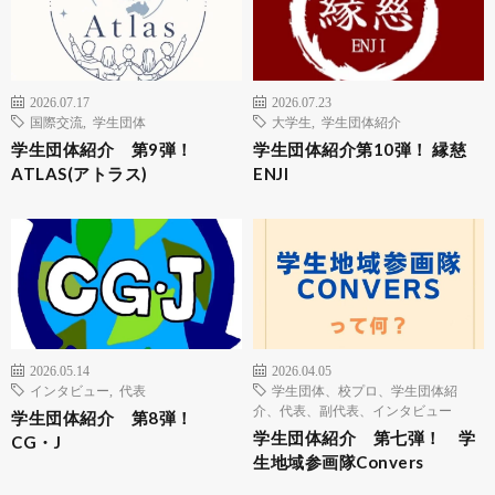
2026.07.17
2026.07.23
国際交流
,
学生団体
大学生
,
学生団体紹介
学生団体紹介 第9弾！
学生団体紹介第10弾！ 縁慈
ATLAS(アトラス)
ENJI
2026.05.14
2026.04.05
インタビュー
,
代表
学生団体、校プロ、学生団体紹
介、代表、副代表、インタビュー
学生団体紹介 第8弾！
学生団体紹介 第七弾！ 学
CG・J
生地域参画隊Convers