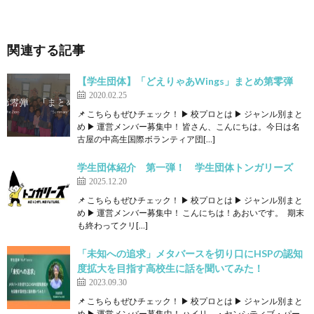
関連する記事
【学生団体】「どえりゃあWings」まとめ第零弾
2020.02.25
📌 こちらもぜひチェック！ ▶ 校プロとは ▶ ジャンル別まと
め ▶ 運営メンバー募集中！ 皆さん、こんにちは。今日は名
古屋の中高生国際ボランティア団[…]
学生団体紹介 第一弾！ 学生団体トンガリーズ
2025.12.20
📌 こちらもぜひチェック！ ▶ 校プロとは ▶ ジャンル別まと
め ▶ 運営メンバー募集中！ こんにちは！あおいです。 期末
も終わってクリ[…]
「未知への追求」メタバースを切り口にHSPの認知
度拡大を目指す高校生に話を聞いてみた！
2023.09.30
📌 こちらもぜひチェック！ ▶ 校プロとは ▶ ジャンル別まと
め ▶ 運営メンバー募集中！ ハイリ―・センシティブ・パー