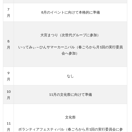
7
8月のイベントに向けて本格的に準備
月
大宮まつり（次世代グループに参加）
8
いってみぃ～ひんサマーカーニバル（春ごろから月1回の実行委員
月
会へ参加）
9
なし
月
10
11月の文化祭に向けて準備
月
文化祭
11
ボランティアフェスティバル（春ごろから月1回の実行委員会に参
月