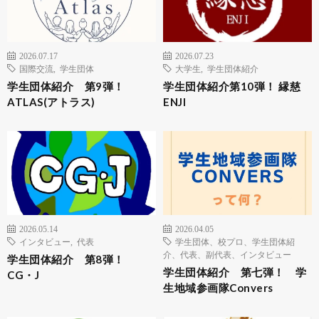
2026.07.17
2026.07.23
国際交流
,
学生団体
大学生
,
学生団体紹介
学生団体紹介 第9弾！
学生団体紹介第10弾！ 縁慈
ATLAS(アトラス)
ENJI
2026.05.14
2026.04.05
インタビュー
,
代表
学生団体、校プロ、学生団体紹
介、代表、副代表、インタビュー
学生団体紹介 第8弾！
学生団体紹介 第七弾！ 学
CG・J
生地域参画隊Convers