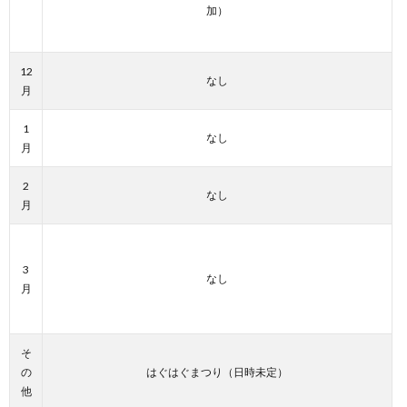
加）
12
なし
月
1
なし
月
2
なし
月
3
なし
月
そ
の
はぐはぐまつり（日時未定）
他