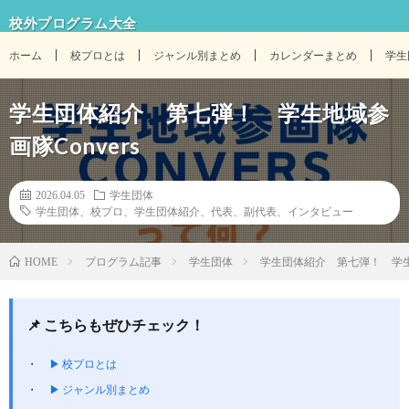
校外プログラム大全
ホーム
校プロとは
ジャンル別まとめ
カレンダーまとめ
学生
学生団体紹介 第七弾！ 学生地域参
画隊Convers
2026.04.05
学生団体
学生団体、校プロ、学生団体紹介、代表、副代表、インタビュー
プログラム記事
学生団体
学生団体紹介 第七弾！ 学生地
HOME
📌 こちらもぜひチェック！
▶ 校プロとは
▶ ジャンル別まとめ