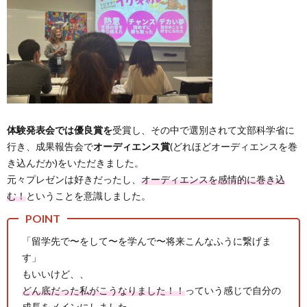
体験発表会では優良賞を
受賞し、その中で選別されて文部科学省に
行き、成果報告会で
オーディエンス賞
(どれほどオーディエンスを巻
き込んだか)をいただきました。
元々プレゼンは好きだったし、
オーディエンスを感情的に巻き込
む！
ということを意識しました。
「留学先で〜をして〜を学んで〜将来こんなふうに繋げま
す」
もいいけど、、
どん底だった私がこうなりました！！
っていう感じで自分の
成長をメインにしました。