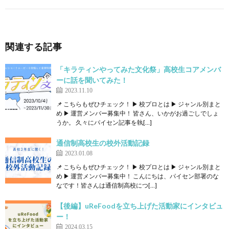
関連する記事
「キラティンやってみた文化祭」高校生コアメンバ
ーに話を聞いてみた！
2023.11.10
📌 こちらもぜひチェック！ ▶ 校プロとは ▶ ジャンル別まと
め ▶ 運営メンバー募集中！ 皆さん、いかがお過ごしでしょ
うか。 久々にパイセン記事を執[…]
通信制高校生の校外活動記録
2023.01.08
📌 こちらもぜひチェック！ ▶ 校プロとは ▶ ジャンル別まと
め ▶ 運営メンバー募集中！ こんにちは、パイセン部署のな
なです！皆さんは通信制高校につ[…]
【後編】uReFoodを立ち上げた活動家にインタビュ
ー！
2024.03.15