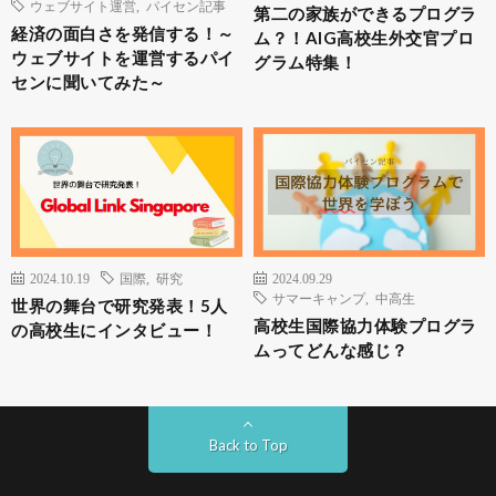
ウェブサイト運営
,
パイセン記事
第二の家族ができるプログラ
経済の面白さを発信する！～
ム？！AIG高校生外交官プロ
ウェブサイトを運営するパイ
グラム特集！
センに聞いてみた～
2024.10.19
国際
,
研究
2024.09.29
サマーキャンプ
,
中高生
世界の舞台で研究発表！5人
高校生国際協力体験プログラ
の高校生にインタビュー！
ムってどんな感じ？
Back to Top