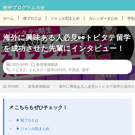
校外プログラム大全
ホーム
校プロとは
ジャンル別まとめ
カレンダーまとめ
学生
海外に興味ある人必見👀トビタテ留学
を成功させた先輩にインタビュー！
2025.04.09
参加者体験談
トビタテ
,
トビタテ！留学JAPAN
,
中高生
,
留学
参加者体験談
海外に興味ある人必見👀トビタテ留学を成功
HOME
📌 こちらもぜひチェック！
▶ 校プロとは
▶ ジャンル別まとめ