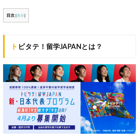
目次
[
表示
]
トビタテ！留学JAPANとは？