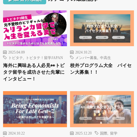
2025.04.09
2024.10.21
トビタテ
,
トビタテ！留学JAPAN
メンバー募集
,
中高生
海外に興味ある人必見👀トビ
校外プログラム大全 パイセ
タテ留学を成功させた先輩に
ン大募集！！
インタビュー！
2024.10.22
2025.12.20
国際
,
留学