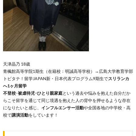
天津晶乃 18
歳
青
楓館高等学院1期生（在籍校：明誠高等学校）→広島大学教育学部
トビタテ！留学JAPAN新・日本代表プログラム9期生で
スリランカ
へ1ヶ月留学
不登校
･
被虐待児･ひとり親家庭
という過去や悩みを抱えた自分だか
らこそ留学を通じて同じ境遇を抱えた人の背中を押せるような存在
になりたいと感じ、
インフルエンサー活動
や全国各地の中学校・高
校で
講演活動
をしています！