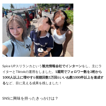
Spice UPスリランカという
観光情報会社で
インターン
をし、主にラ
イターとTiktokの運用をしました。
1週間でフォロワー数を2桁から
1000人以上に増やす
&
視聴回数1万回
&
いいね数1000件以上を達成す
る
など、目に見える成果を残しました！
SNSに興味を持ったきっかけは？