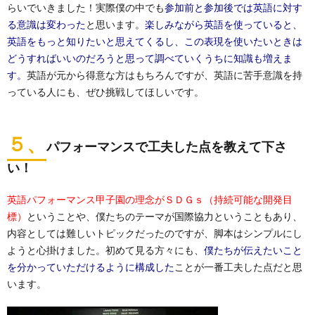
らいでいきました！実際僕の中でも
参加前と参加後では英語に対す
る意識は変わった
と思います。
楽しみながら英語を使っていると、
英語をもっと知りたいと思えてくるし、この表現を使いたいときは
どうすればいいのだろうと思って調べていくうちに知識も増えま
す。
英語が元から得意な方はもちろんですが、英語に苦手意識を持
っている人にも、ぜひ挑戦してほしいです。
５、
パフォーマンスで工夫した点を教えて下さ
い！
英語パフォーマンス甲子園の理念がＳＤＧｓ（持続可能な開発目
標）
ということや、僕たちのテーマが国際協力ということもあり、
内容としては難しいトピックだったのですが、脚本はシンプルにし
ようと心掛けました。初めて見る方々にも、
僕たちが伝えたいこと
を分かっていただけるように構成した
ことが一番工夫した点だと思
います。