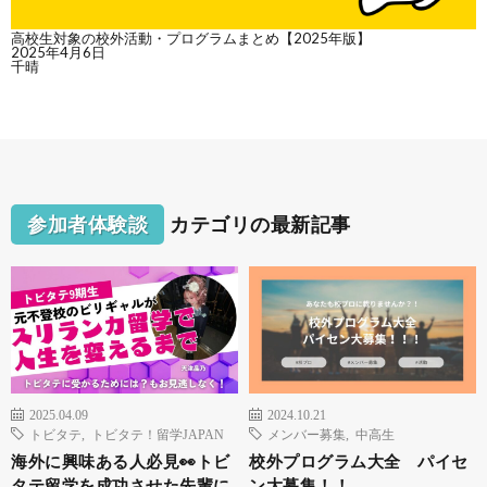
高校生対象の校外活動・プログラムまとめ【2025年版】
2025年4月6日
千晴
参加者体験談
カテゴリの最新記事
2025.04.09
2024.10.21
トビタテ
,
トビタテ！留学JAPAN
メンバー募集
,
中高生
海外に興味ある人必見👀トビ
校外プログラム大全 パイセ
タテ留学を成功させた先輩に
ン大募集！！