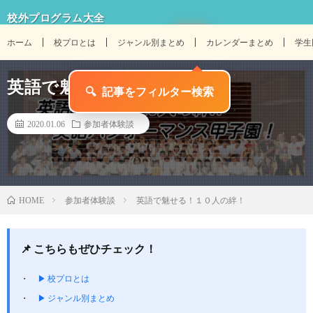
校外プログラム大全
ホーム
校プロとは
ジャンル別まとめ
カレンダーまとめ
学生
英語で魅せる！１０人の絆！
2020.01.06
参加者体験談
参加者体験談
英語で魅せる！１０人の絆！
HOME
📌 こちらもぜひチェック！
▶ 校プロとは
▶ ジャンル別まとめ