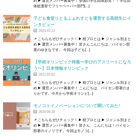
め ▶ 運営メンバー募集中！ 全国の学生団体必見！！ 学生団
体総選挙でフリーペーパー部門[…]
子ども食堂りとるふぉれすとを運営する高校生にイ
ンタビュー
2024.03.22
📌 こちらもぜひチェック！ ▶ 校プロとは ▶ ジャンル別まと
め ▶ 運営メンバー募集中！ 皆さんこんにちは、パイセン部
署のゆきなです。 今回は子ども[…]
【学術オリンピック特集〜学びのアスリートになろ
う〜】日本情報オリンピック
2022.05.02
📌 こちらもぜひチェック！ ▶ 校プロとは ▶ ジャンル別まと
め ▶ 運営メンバー募集中！ こんにちは、パイセン部署のま
りかです。今月から学術オリンピ[…]
モノコトイノベーションについて聞いてみた!
2020.04.28
📌 こちらもぜひチェック！ ▶ 校プロとは ▶ ジャンル別まと
め ▶ 運営メンバー募集中！ 皆さん、こんにちは！パイセン
部署のイノリです。今回はモノコ[…]