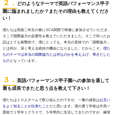
２．
どのようなテーマで英語パフォーマンス甲子
園に臨まれましたか？またその理由も教えてくださ
い！
僕たちは高校二年生の春にJICA関西で研修に参加させていただき、
そこで国際協力の必要性を教えていただきました。そこで伺ったお
話はとても衝撃的で、僕にとっても、本当の意味での「国際協力」
とは何か、深く考える絶好の機会になりました。だからこそ、
僕た
ちのテーマは本当の国際協力とは何なのかを考え上げ、導きだした
もの
となっています。
３．
英語パフォーマンス甲子園への参加を通して
最も成長できたと思う点を教えて下さい！
僕たちは１０人チームで取り組んだのですが、一番の成長は
お互い
をよく知ることが出来たこと
だと思います。僕の通う学校は中高一
貫校で１学年１クラスで、５年間共に生活してきたのですが、練習