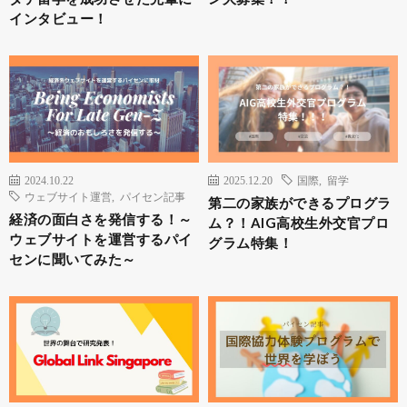
インタビュー！
2024.10.22
2025.12.20
国際
,
留学
ウェブサイト運営
,
パイセン記事
第二の家族ができるプログラ
経済の面白さを発信する！～
ム？！AIG高校生外交官プロ
ウェブサイトを運営するパイ
グラム特集！
センに聞いてみた～