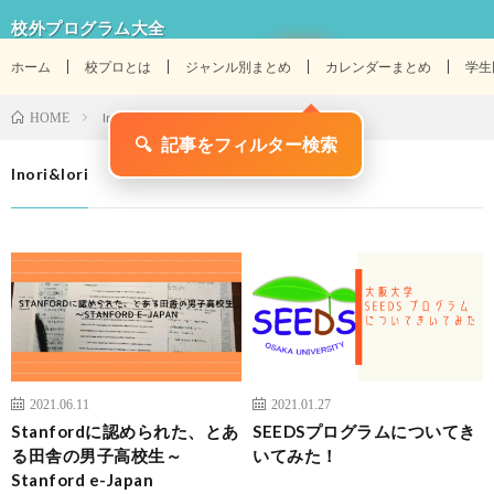
校外プログラム大全
ホーム
校プロとは
ジャンル別まとめ
カレンダーまとめ
学生
Inori&Iori
HOME
🔍
記事をフィルター検索
Inori&Iori
2021.06.11
2021.01.27
Stanfordに認められた、とあ
SEEDSプログラムについてき
る田舎の男子高校生～
いてみた！
Stanford e-Japan