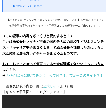
▶ 運営メンバー募集中！
『【パイセンに”キャリア甲子園２０１７”について聞いてみた】byやまこうパイセン
（海陽中等教育学校５年・キャリア甲子園２０１６優勝チーム『米ット。』）』
＜この記事の内容をざっくりと要約すると！＞
これは株式会社マイナビ主催の国内最大級の高校生ビジネスコンテ
スト「キャリア甲子園２０１６」で総合優勝を獲得した方による当
大会紹介と勝ち方レクチャーをまとめたものです。
ちょ、ちょっと待って何言ってるか全然理解できない！っていう人
はこちら
➡︎
「パイセンに聞いてみた！」って何？！、てか何このサイト？！
（画像及び以下内容一部は
公式サイト
より引用）
【キャリア甲子園２０１６ダイジェスト】