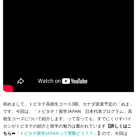
初めまして、トビタテ高校生コース3期、カナダ派遣予定の「ぬま」
です。今回は、「トビタテ！留学JAPAN 日本代表プログラム」高
校生コースについて紹介します。って言っても、すでにくりすパイ
センがトビタテの紹介と留学の魅力は書かれています
【詳しくはこ
ちら➡︎
「トビタテ留学JAPANって実際どう？？」
】
ので、今回は