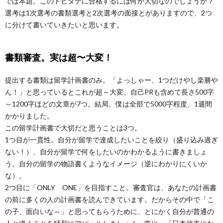
では本題。このトビタテに合格するには何が大切なのでしょうか？
選考は1次選考の書類選考と2次選考の面接とがありますので、2つ
に分けて書いていきたいと思います。
書類審査。実は超〜大変！
提出する書類は留学計画書のみ。「よっしゃー、1つだけやし楽勝や
ん！」と思っているとこれが超～大変。自己PRも含めて長さ500字
～1200字ほどの文章が7つ。結局、僕は全部で5000字程度、1週間
かかりました。
この留学計画書で大切だと思うことは3つ。
1つ目が一貫性。自分が留学で達成したいことを絞り（盛り込み過ぎ
ない！）、自分が留学で何をしたいのかわかるように書きましょ
う。自分の留学の物語書くようなイメージ（逆にわかりにくいか
な）。
2つ目に「ONLY ONE」を目指すこと。審査官は、あなたの計画書
の前に多くの人の計画書を読んできています。だからその中で「こ
の子、面白いな～」と思ってもらうために、とにかく自分が普通の