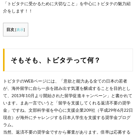
「トビタテに受かるために大切なこと」を中心にトビタテの魅力紹
介をします！！
目次
[
表示
]
そもそも、トビタテって何？
トビタテのWEBページには、「意欲と能力ある全ての日本の若者
が、海外留学に自ら一歩を踏み出す気運を醸成することを目的とし
て、2013年10月より開始された留学促進キャンペーン」と書かれて
います。まあ一言でいうと「留学を支援してくれる返済不要の奨学
金」ですね。文部科学省を中心に支援企業209社（平成29年6月22日
現在）が海外にチャレンジする日本人学生を支援する奨学金プログ
ラム。
当然、返済不要の奨学金ですから審査があります。倍率は応募する