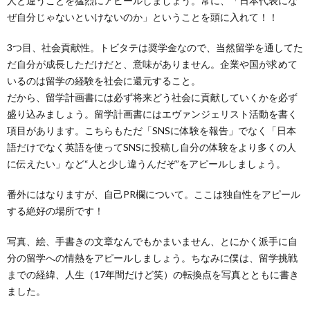
人と違うことを猛烈にアピールしましょう。常に、「日本代表にな
ぜ自分じゃないといけないのか」ということを頭に入れて！！
3つ目、社会貢献性。トビタテは奨学金なので、当然留学を通してた
だ自分が成長しただけだと、意味がありません。企業や国が求めて
いるのは留学の経験を社会に還元すること。
だから、留学計画書には必ず将来どう社会に貢献していくかを必ず
盛り込みましょう。留学計画書にはエヴァンジェリスト活動を書く
項目があります。こちらもただ「SNSに体験を報告」でなく「日本
語だけでなく英語を使ってSNSに投稿し自分の体験をより多くの人
に伝えたい」など“人と少し違うんだぞ”をアピールしましょう。
番外にはなりますが、自己PR欄について。ここは独自性をアピール
する絶好の場所です！
写真、絵、手書きの文章なんでもかまいません、とにかく派手に自
分の留学への情熱をアピールしましょう。ちなみに僕は、留学挑戦
までの経緯、人生（17年間だけど笑）の転換点を写真とともに書き
ました。