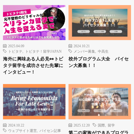
2025.04.09
2024.10.21
トビタテ
,
トビタテ！留学JAPAN
メンバー募集
,
中高生
海外に興味ある人必見👀トビ
校外プログラム大全 パイセ
タテ留学を成功させた先輩に
ン大募集！！
インタビュー！
2024.10.22
2025.12.20
国際
,
留学
ウェブサイト運営
,
パイセン記事
第二の家族ができるプログラ