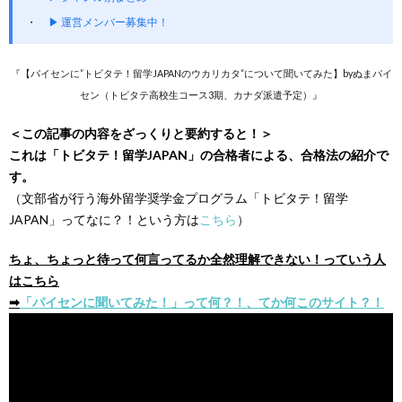
▶ 運営メンバー募集中！
『【パイセンに”トビタテ！留学JAPANのウカリカタ”について聞いてみた】byぬまパイ
セン（
トビタテ高校生コース3期、カナダ派遣予定
）』
＜この記事の内容をざっくりと要約すると！＞
これは「トビタテ！留学
JAPAN
」の合格者による、合格法の紹介で
す。
（文部省が行う海外留学奨学金プログラム「トビタテ！留学
JAPAN
」ってなに？！という方は
こちら
）
ちょ、ちょっと待って何言ってるか全然理解できない！っていう人
はこちら
➡︎
「パイセンに聞いてみた！」って何？！、てか何このサイト？！