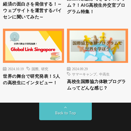
経済の面白さを発信する！～
ム？！AIG高校生外交官プロ
ウェブサイトを運営するパイ
グラム特集！
センに聞いてみた～
2024.10.19
国際
,
研究
2024.09.29
サマーキャンプ
,
中高生
世界の舞台で研究発表！5人
高校生国際協力体験プログラ
の高校生にインタビュー！
ムってどんな感じ？
Back to Top