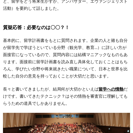
と、留学をどう将来生かすか、アンバサダー、エヴァンジェリスト
活動）を要約して話しました。
質疑応答：必要なのは〇〇？！
基本的に、留学計画書をもとに質問されます。企業の人と雖も自分
が留学先で学ぼうといている分野（観光学、教育…）に詳しい方が
面接官になっているので、質問内容には結構マニアックなものもあ
ります。面接前に留学計画書を読み直し具体化しておくことはもち
ろん、学びたい分野や将来就きたい職業について、日本と世界を比
較した自分の意見を持っておくことが大切だと思います。
長々と書いてきましたが、結局何が大切かといえば
留学への情熱
だ
けです。書いてきたテクニック？はその情熱を審査官に理解しても
らうための道具でしかありません。