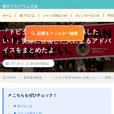
校外プログラム大全
ホーム
校プロとは
ジャンル別まとめ
カレンダーまとめ
学生
「トビタテ留学JAPANに合格した
い！」実際に合格した人によるアドバ
イスをまとめたよ
2017.08.12
参加者体験談
参加者体験談
「トビタテ留学JAPANに合格したい！」実際
HOME
📌 こちらもぜひチェック！
▶ 校プロとは
▶ ジャンル別まとめ