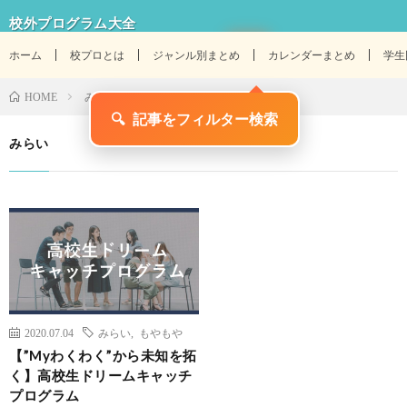
校外プログラム大全
ホーム
校プロとは
ジャンル別まとめ
カレンダーまとめ
学生
みらい
HOME
🔍
記事をフィルター検索
みらい
2020.07.04
みらい
,
もやもや
【”Myわくわく”から未知を拓
く】高校生ドリームキャッチ
プログラム