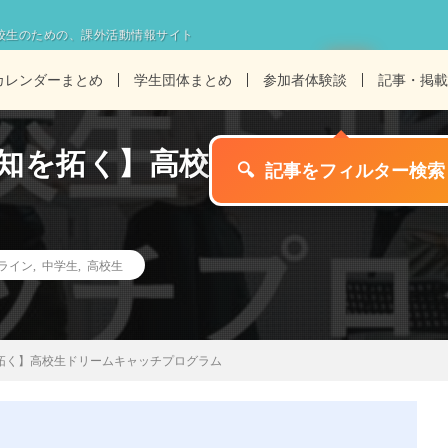
校生のための、課外活動情報サイト
カレンダーまとめ
学生団体まとめ
参加者体験談
記事・掲載
未知を拓く】高校生ドリームキ
🔍
記事をフィルター検索
ライン
,
中学生
,
高校生
を拓く】高校生ドリームキャッチプログラム