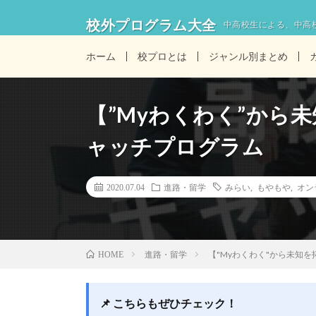
校外プログラム大全
中高校生による、中高
ホーム
校プロとは
ジャンル別まとめ
【”Myわくわく”から
ャッチプログラム
2020.07.04
進路・留学
みらい
,
もやもや
,
オン
進路・留学
【"Myわくわく"から未知
HOME
📌 こちらもぜひチェック！