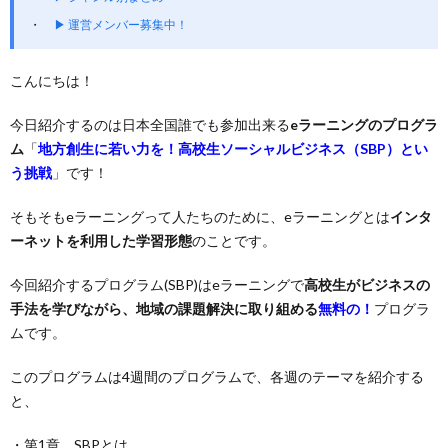
▶ 運営メンバー募集中！
こんにちは！
今日紹介するのは日本全国誰でも参加出来る
eラーニングのプログラ
ム
「
地方創生に若い力を！高校生ソーシャルビジネス（
SBP
）とい
う挑戦
」です！
そもそもeラーニングって人たちのために、eラーニングとは
インタ
ーネットを利用した学習形態
のことです。
今回紹介するプログラム(SBP)はeラーニングで
高校生がビジネスの
手法を学びながら、地域の課題解決に取り組める
無
料
の！
プログラ
ムです。
このプログラムは4週間のプログラムで、各週のテーマを紹介する
と、
・第1章 SBPとは