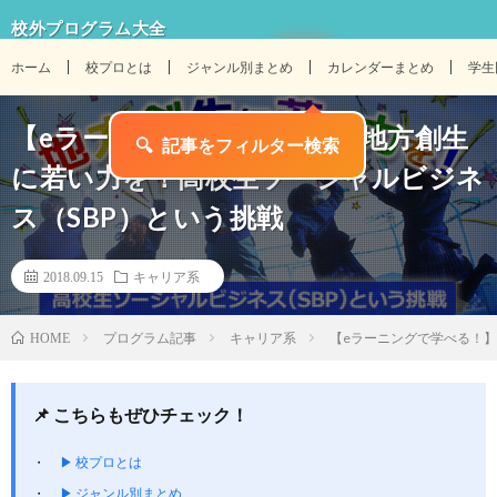
校外プログラム大全
ホーム
校プロとは
ジャンル別まとめ
カレンダーまとめ
学生
【eラーニングで学べる！】地方創生
🔍
記事をフィルター検索
に若い力を！高校生ソーシャルビジネ
ス（SBP）という挑戦
2018.09.15
キャリア系
プログラム記事
キャリア系
【eラーニングで学べる！】
HOME
📌 こちらもぜひチェック！
▶ 校プロとは
▶ ジャンル別まとめ