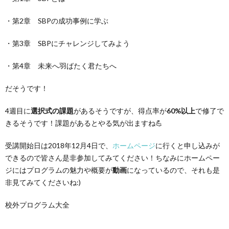
・第2章 SBPの成功事例に学ぶ
・第3章 SBPにチャレンジしてみよう
・第4章 未来へ羽ばたく君たちへ
だそうです！
4週目に
選択式の課題
があるそうですが、得点率が
60%以上
で修了で
きるそうです！課題があるとやる気が出ますね💪
受講開始日は2018年12月4日で、
ホームページ
に行くと申し込みが
できるので皆さん是非参加してみてください！ちなみにホームペー
ジにはプログラムの魅力や概要が
動画
になっているので、それも是
非見てみてくださいね:)
校外プログラム大全