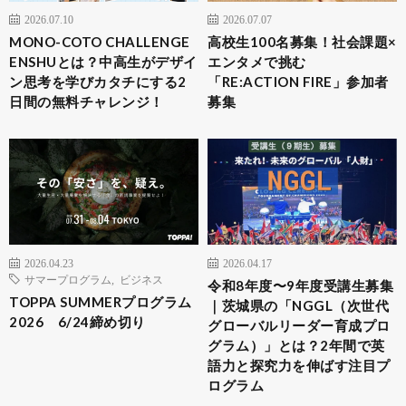
2026.07.10
2026.07.07
MONO-COTO CHALLENGE
高校生100名募集！社会課題×
ENSHUとは？中高生がデザイ
エンタメで挑む
ン思考を学びカタチにする2
「RE:ACTION FIRE」参加者
日間の無料チャレンジ！
募集
2026.04.23
2026.04.17
サマープログラム
,
ビジネス
令和8年度〜9年度受講生募集
TOPPA SUMMERプログラム
｜茨城県の「NGGL（次世代
2026 6/24締め切り
グローバルリーダー育成プロ
グラム）」とは？2年間で英
語力と探究力を伸ばす注目プ
ログラム