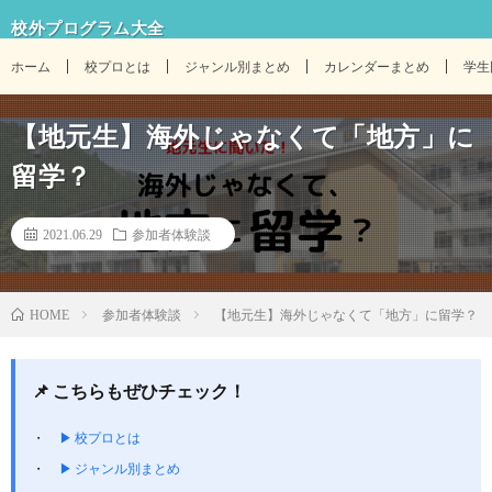
校外プログラム大全
ホーム
校プロとは
ジャンル別まとめ
カレンダーまとめ
学生
【地元生】海外じゃなくて「地方」に
留学？
2021.06.29
参加者体験談
参加者体験談
【地元生】海外じゃなくて「地方」に留学？
HOME
📌 こちらもぜひチェック！
▶ 校プロとは
▶ ジャンル別まとめ