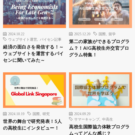
2024.10.22
2025.12.20
国際
,
留学
ウェブサイト運営
,
パイセン記事
第二の家族ができるプログラ
経済の面白さを発信する！～
ム？！AIG高校生外交官プロ
ウェブサイトを運営するパイ
グラム特集！
センに聞いてみた～
2024.10.19
国際
,
研究
2024.09.29
サマーキャンプ
,
中高生
世界の舞台で研究発表！5人
高校生国際協力体験プログラ
の高校生にインタビュー！
ムってどんな感じ？