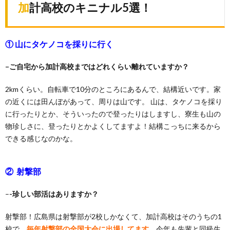
加計高校のキニナル5選！
① 山にタケノコを採りに行く
–ご自宅から加計高校まではどれくらい離れていますか？
2kmくらい。自転車で10分のところにあるんで、結構近いです。家
の近くには田んぼがあって、周りは山です。 山は、タケノコを採り
に行ったりとか、そういったので登ったりはしますし、寮生も山の
物珍しさに、登ったりとかよくしてますよ！結構こっちに来るから
できる感じなのかな。
② 射撃部
–
-珍しい部活はありますか？
射撃部！広島県は射撃部が2校しかなくて、加計高校はそのうちの1
校で、
毎年射撃部の全国大会に出場してます。
今年も先輩と同級生