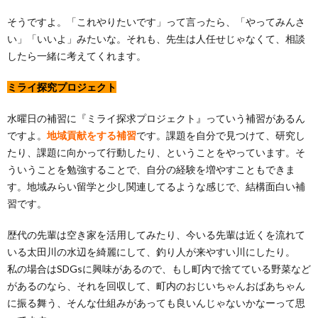
そうですよ。「これやりたいです」って言ったら、「やってみんさ
い」「いいよ」みたいな。それも、先生は人任せじゃなくて、相談
したら一緒に考えてくれます。
ミライ探究プロジェクト
水曜日の補習に『ミライ探求プロジェクト
』
っていう補習があるん
ですよ。
地域貢献をする補習
です。課題を自分で見つけて、研究し
たり、課題に向かって行動したり、ということをやっています。そ
ういうことを勉強することで、自分の経験を増やすこともできま
す。地域みらい留学と少し関連してるような感じで、結構面白い補
習です。
歴代の先輩は空き家を活用してみたり、今いる先輩は近くを流れて
いる太田川の水辺を綺麗にして、釣り人が来やすい川にしたり
。
私の場合はSDGsに興味があるので、もし町内で捨てている野菜など
があるのなら、それを回収して、町内のおじいちゃんおばあちゃん
に振る舞う、そんな仕組みがあっても良いんじゃないかなーって思