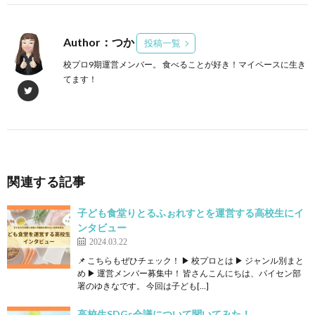
Author：つか
投稿一覧
校プロ9期運営メンバー。 食べることが好き！マイペースに生き
てます！
関連する記事
子ども食堂りとるふぉれすとを運営する高校生にイ
ンタビュー
2024.03.22
📌 こちらもぜひチェック！ ▶ 校プロとは ▶ ジャンル別まと
め ▶ 運営メンバー募集中！ 皆さんこんにちは、パイセン部
署のゆきなです。 今回は子ども[…]
高校生SDGs会議について聞いてみた！