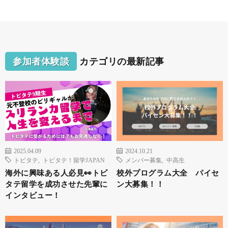
参加者体験談
カテゴリの最新記事
2025.04.09
2024.10.21
トビタテ
,
トビタテ！留学JAPAN
メンバー募集
,
中高生
海外に興味ある人必見👀トビ
校外プログラム大全 パイセ
タテ留学を成功させた先輩に
ン大募集！！
インタビュー！