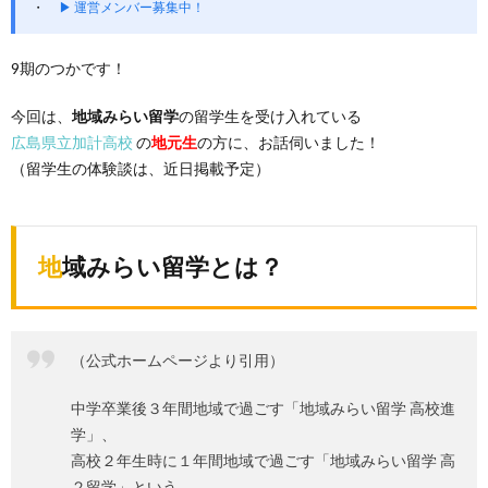
▶ 運営メンバー募集中！
9期のつかです！
今回は、
地域みらい留学
の留学生を受け入れている
広島県立加計高校
の
地元生
の方に、お話伺いました！
（留学生の体験談は、近日掲載予定）
地域みらい留学とは？
（公式ホームページより引用）
中学卒業後３年間地域で過ごす「地域みらい留学 高校進
学」、
高校２年生時に１年間地域で過ごす「地域みらい留学 高
２留学」という