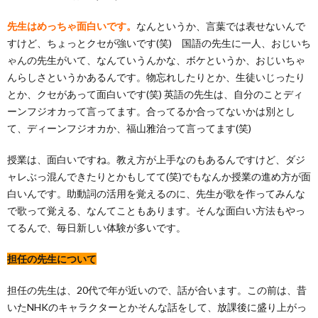
先生はめっちゃ面白いです。
なんというか、言葉では表せないんで
すけど、ちょっとクセが強いです(笑)
国語の先生に一人、おじいち
ゃんの先生がいて、なんていうんかな、ボケというか、おじいちゃ
んらしさというかあるんです。物忘れしたりとか、生徒いじったり
とか、クセがあって面白いです(笑)
英語の先生は、自分のことディ
ーンフジオカって言ってます。合ってるか合ってないかは別とし
て、ディーンフジオカか、福山雅治って言ってます(笑)
授業は、面白いですね。教え方が上手なのもあるんですけど、ダジ
ャレぶっ混んできたりとかもしてて(笑)でもなんか授業の進め方が面
白いんです。助動詞の活用を覚えるのに、先生が歌を作ってみんな
で歌って覚える、なんてこともあります。そんな面白い方法もやっ
てるんで、毎日新しい体験が多いです。
担任の先生について
担任の先生は、20代で年が近いので、話が合います。この前は、昔
いたNHKのキャラクターとか
そんな話をして、放課後に盛り上がっ