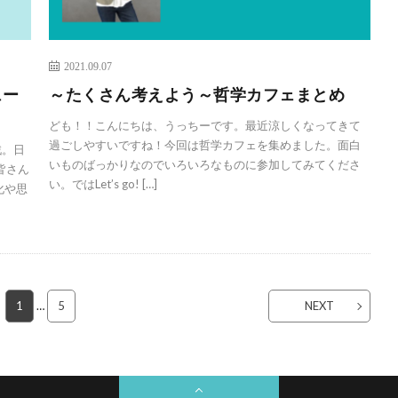
2021.09.07
ュー
～たくさん考えよう～哲学カフェまとめ
ども！！こんにちは、うっちーです。最近涼しくなってきて
過ごしやすいですね！今回は哲学カフェを集めました。面白
戦。日
いものばっかりなのでいろいろなものに参加してみてくださ
皆さん
い。ではLet’s go! […]
化や思
1
…
5
NEXT