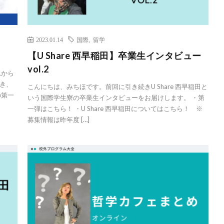
2023.01.14
国際
,
留学
【U Share 西早稲田】卒業生インタビュー
vol.2
れから
き、
こんにちは、みちほです。前回に引き続きU Share 西早稲田と
の第一
いう国際学生寮の卒業生インタビューをお届けします。 ・第
一弾はこちら！ ・U Share 西早稲田についてはこちら！ ※
募集情報は昨年度 […]