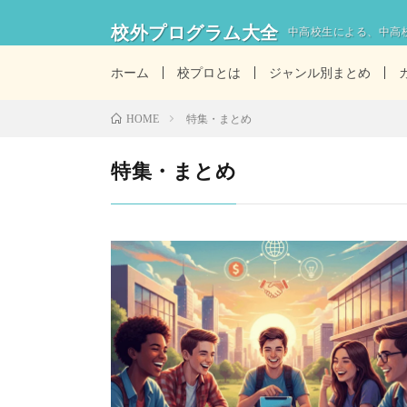
校外プログラム大全
中高校生による、中高
ホーム
校プロとは
ジャンル別まとめ
特集・まとめ
HOME
特集・まとめ