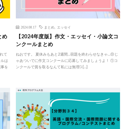
2024.08.17
まとめ
,
エッセイ
とめ
【2024年度版】作文・エッセイ・小論文コ
ンクールまとめ
れて
ねおです。 夏休みもあと2週間…宿題を終わらせなきゃ…😣じ
ンルは
ゃあついでに作文コンクールに応募してみましょうよ！ ①コ
記事を
ンクールで賞を取るなんて私には無理だ̷ […]