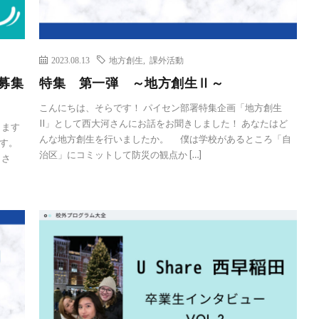
2023.08.13
地方創生
,
課外活動
 募集
特集 第一弾 ～地方創生Ⅱ～
こんにちは、そらです！ パイセン部署特集企画「地方創生
II」として西大河さんにお話をお聞きしました！ あなたはど
きます
んな地方創生を行いましたか。 僕は学校があるところ「自
す。
治区」にコミットして防災の観点か […]
 さ