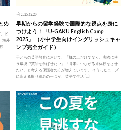
2025.12.26
とめ
早期からの留学経験で国際的な視点を身に
つけよう！「U-GAKU English Camp
び、ビ
2025」 （小中学生向けイングリッシュキャ
。海外
ンプ完全ガイド）
験
子どもの英語教育において、「机の上だけでなく、実際に使
う環境で英語を学ばせたい」「将来につながる原体験をさせ
たい」と考える保護者の方が増えています。 そうしたニーズ
に応える取り組みの一つが、英語で生活 […]