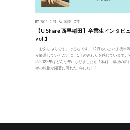
2022.12.25
国際
,
留学
【U Share 西早稲田】卒業生インタビ
vol.1
お久しぶりです。はるなです。12月もいよいよ後半
が経過していくごとに、1年の終わりを感じています。
の2022年はどんな年になりましたか？私は、環境の変
考の転換が顕著に現れた1年にな […]