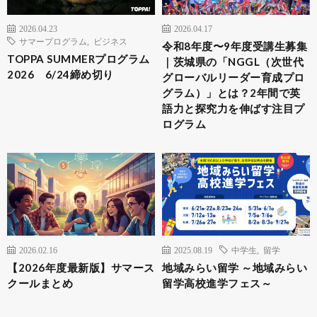
2026.04.23
2026.04.17
サマープログラム
,
ビジネス
令和8年度〜9年度受講生募集
TOPPA SUMMERプログラム
｜茨城県の「NGGL（次世代
2026 6/24締め切り
グローバルリーダー育成プロ
グラム）」とは？2年間で英
語力と探究力を伸ばす注目プ
ログラム
2026.02.16
2025.08.19
中学生
,
留学
【2026年度最新版】サマース
地域みらい留学 ～地域みらい
クールまとめ
留学高校進学フェス～