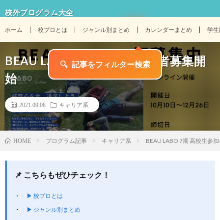
校外プログラム大全
ホーム
校プロとは
ジャンル別まとめ
カレンダーまとめ
学生
BEAU LABO 7期 高校生参加者募集開
始
2021.09.08
キャリア系
プログラム記事
キャリア系
BEAU LABO 7期 高校生
HOME
📌 こちらもぜひチェック！
▶ 校プロとは
▶ ジャンル別まとめ