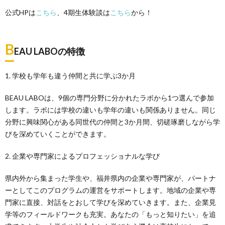
公式HPは
こちら
、4期生体験談は
こちら
から！
B
EAU
LABOの特徴
1. 学校も学年も違う仲間と共に学ぶ3か月
BEAU LABOは、9個の専門分野に分かれたラボから1つ選んで参加
します。ラボには学校の違いも学年の違いも関係ありません。同じ
分野に興味関心がある同世代の仲間と3か月間、切磋琢磨しながら学
びを深めていくことができます。
2. 企業や専門家によるプロフェッショナルな学び
県内外から集まった学生や、福井県内の企業や専門家が、パートナ
ーとしてこのプログラムの運営をサポートします。地域の企業や専
門家に直接、対話をとおして学びを深めていきます。また、企業見
学等のフィールドワークも充実。あなたの「もっと知りたい」を追