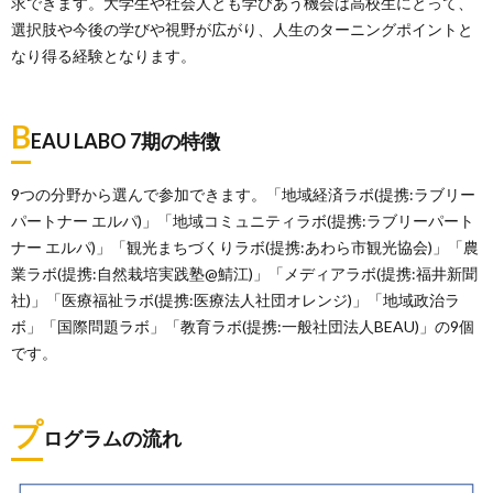
求できます。大学生や社会人とも学びあう機会は高校生にとって、
選択肢や今後の学びや視野が広がり、人生のターニングポイントと
なり得る経験となります。
B
EAU LABO 7期の特徴
9つの分野から選んで参加できます。「地域経済ラボ(提携:ラブリー
パートナー エルパ)」「地域コミュニティラボ(提携:ラブリーパート
ナー エルパ)」「観光まちづくりラボ(提携:あわら市観光協会)」「農
業ラボ(提携:自然栽培実践塾@鯖江)」「メディアラボ(提携:福井新聞
社)」「医療福祉ラボ(提携:医療法人社団オレンジ)」「地域政治ラ
ボ」「国際問題ラボ」「教育ラボ(提携:一般社団法人BEAU)」の9個
です。
プ
ログラムの流れ