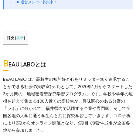
▶ 運営メンバー募集中！
目次
[
表示
]
B
EAU LABOとは
BEAU LABO は、高校生の知的好奇心をリミッター無く追求するこ
とができる社会の実験室(ラボ)として、2020年1月からスタートした
3か月間の「地域密着型探究学習プログラム」です。学校や学年の垣
根を超えて集まる100人近くの高校生が、興味関心のある分野の
「ラボ」に分かれて、福井県内で活躍する企業や専門家、そして全
国各地の大学に通う学生らと共に探究学習していきます。コロナ禍
により2期からオンライン開催となり、6期目で累計412名が全国各
地から参加しました。