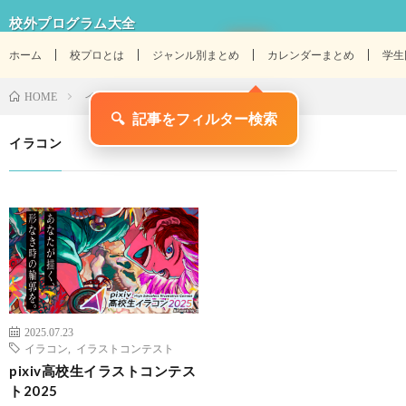
校外プログラム大全
ホーム
校プロとは
ジャンル別まとめ
カレンダーまとめ
学生
イラコン
HOME
🔍
記事をフィルター検索
イラコン
2025.07.23
イラコン
,
イラストコンテスト
pixiv高校生イラストコンテス
ト2025