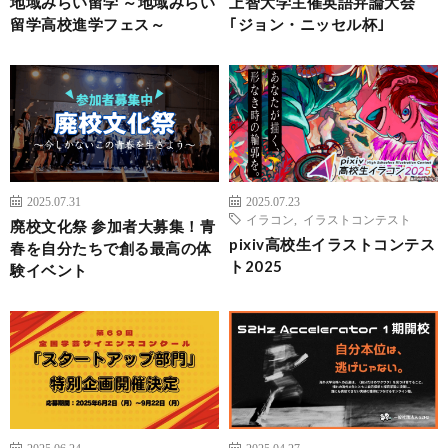
地域みらい留学 ～地域みらい
上智大学主催英語弁論大会
留学高校進学フェス～
｢ジョン・ニッセル杯｣
2025.07.31
2025.07.23
イラコン
,
イラストコンテスト
廃校文化祭 参加者大募集！青
pixiv高校生イラストコンテス
春を自分たちで創る最高の体
ト2025
験イベント
2025.06.24
2025.04.27