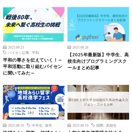
2025.09.23
2025.08.28
パイセン記事
,
平和
【2025年最新版】中学生、高
平和の尊さを伝えていく！～
校生向けプログラミングスク
平和活動に取り組むパイセン
ールまとめ記事
に聞いてみた～
2025.08.19
中学生
,
留学
2025.08.19
国際
,
高校生