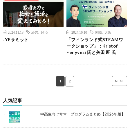
2024.11.18
経営
,
経済
2024.10.10
国際
,
大阪
JYEサミット
「フィンランド式STEAMワ
ークショップ」：Kristof
Fenyvesi 氏と矢田 匠 氏
NEXT
1
2
人気記事
中高生向けサマープログラムまとめ【2026年版】