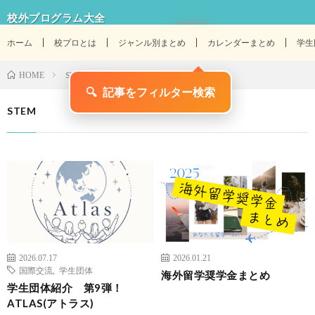
校外プログラム大全
ホーム
校プロとは
ジャンル別まとめ
カレンダーまとめ
学生
STEM
HOME
🔍
記事をフィルター検索
STEM
2026.07.17
2026.01.21
国際交流
,
学生団体
海外留学奨学金まとめ
学生団体紹介 第9弾！
ATLAS(アトラス)