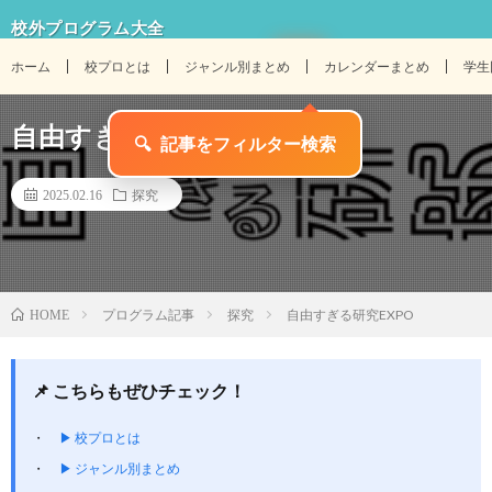
校外プログラム大全
ホーム
校プロとは
ジャンル別まとめ
カレンダーまとめ
学生
自由すぎる研究EXPO
2025.02.16
探究
プログラム記事
探究
自由すぎる研究EXPO
HOME
📌 こちらもぜひチェック！
▶ 校プロとは
▶ ジャンル別まとめ