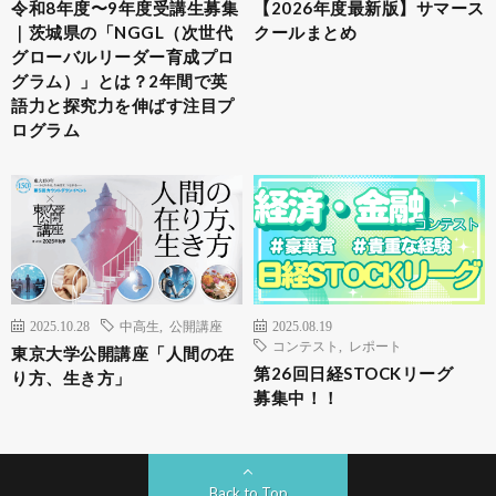
令和8年度〜9年度受講生募集
【2026年度最新版】サマース
｜茨城県の「NGGL（次世代
クールまとめ
グローバルリーダー育成プロ
グラム）」とは？2年間で英
語力と探究力を伸ばす注目プ
ログラム
2025.10.28
中高生
,
公開講座
2025.08.19
コンテスト
,
レポート
東京大学公開講座「人間の在
第26回日経STOCKリーグ
り方、生き方」
募集中！！
Back to Top