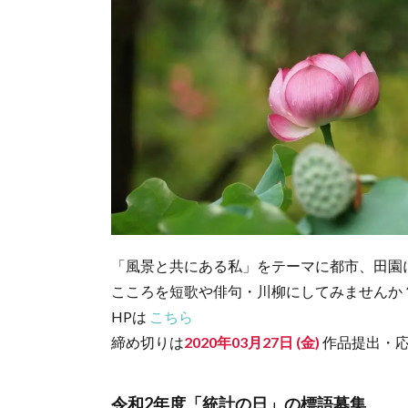
「風景と共にある私」をテーマに都市、田園
こころを短歌や俳句・川柳にしてみませんか
HPは
こちら
締め切りは
2020年03月27日 (金)
作品提出・
令和2年度「統計の日」の標語募集