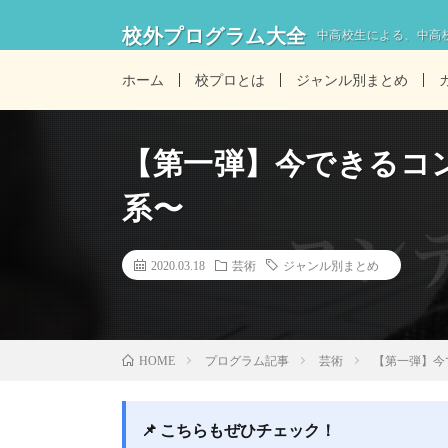
校外プログラム大全
中高校生による、中高
ホーム
校プロとは
ジャンル別まとめ
【第一弾】今できるコ
系〜
2020.03.18
芸術
ジャンル別まとめ
プログラム記事
芸術
【第一弾】今
HOME
📌 こちらもぜひチェック！