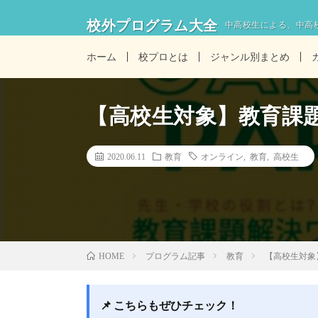
校外プログラム大全
中高校生による、中高
ホーム
校プロとは
ジャンル別まとめ
【高校生対象】教育課
2020.06.11
教育
オンライン
,
教育
,
高校生
プログラム記事
教育
【高校生対象
HOME
📌 こちらもぜひチェック！