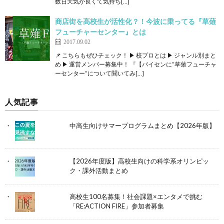
数日天気が良くて気持ち[…]
商店街を高校生が活性化？！今波に乗ってる『草薙
フューチャーセンター』とは
2017.09.02
📌 こちらもぜひチェック！ ▶ 校プロとは ▶ ジャンル別まと
め ▶ 運営メンバー募集中！ 『【パイセンに”草薙フューチャ
ーセンター”について聞いてみ[…]
人気記事
中高生向けサマープログラムまとめ【2026年版】
【2026年度版】高校生向けの科学系オリンピッ
ク・課外活動まとめ
高校生100名募集！社会課題×エンタメで挑む
「RE:ACTION FIRE」参加者募集