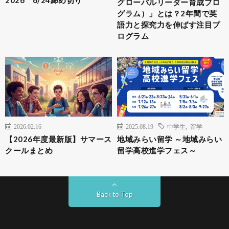
グローバルリーダー育成プロ
グラム）」とは？2年間で英
語力と探究力を伸ばす注目プ
ログラム
2026.02.16
2025.08.19
中学生
,
留学
【2026年度最新版】サマース
地域みらい留学 ～地域みらい
クールまとめ
留学高校進学フェス～
Back to Top