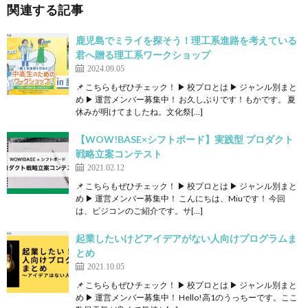
関連する記事
鹿児島でミライを探そう！理工系進路を考えている
君へ贈る理工系ワークショップ
2024.09.05
📌 こちらもぜひチェック！ ▶ 校プロとは ▶ ジャンル別まと
め ▶ 運営メンバー募集中！ お久しぶりです！もかです。 夏
休みが明けてましたね。文化祭[…]
【WOW!BASE×シフトボード】実践型 プロダクト
戦略立案コンテスト
2021.02.12
📌 こちらもぜひチェック！ ▶ 校プロとは ▶ ジャンル別まと
め ▶ 運営メンバー募集中！ こんにちは、Miuです！ 今回
は、ビジコンのご紹介です。サ[…]
起業したいけどアイデアがない人向けプログラムま
とめ
2021.10.05
📌 こちらもぜひチェック！ ▶ 校プロとは ▶ ジャンル別まと
め ▶ 運営メンバー募集中！ Hello!高1のうっちーです。ここ