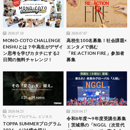
2026.07.10
2026.07.07
MONO-COTO CHALLENGE
高校生100名募集！社会課題×
ENSHUとは？中高生がデザイ
エンタメで挑む
ン思考を学びカタチにする2
「RE:ACTION FIRE」参加者
日間の無料チャレンジ！
募集
2026.04.23
2026.04.17
サマープログラム
,
ビジネス
令和8年度〜9年度受講生募集
TOPPA SUMMERプログラム
｜茨城県の「NGGL（次世代
2026 6/24締め切り