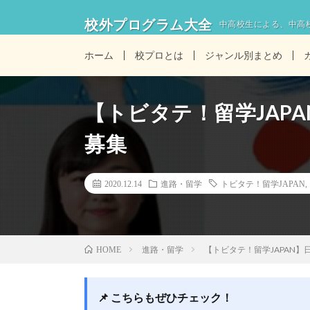
校外プログラム大全
中高校生による、中高
ホーム
校プロとは
ジャンル別まとめ
【トビタテ！留学JAP
募集
2020.12.14
進路・留学
トビタテ！留学JAPAN
進路・留学
【トビタテ！留学JAPAN】
HOME
📌 こちらもぜひチェック！