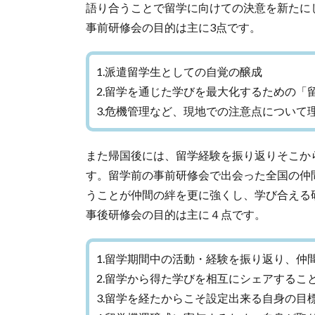
語り合うことで留学に向けての決意を新たに
事前研修会の目的は主に3点です。
1.派遣留学生としての自覚の醸成
2.留学を通じた学びを最大化するための「
3.危機管理など、現地での注意点について
また帰国後には、留学経験を振り返りそこか
す。留学前の事前研修会で出会った全国の仲
うことが仲間の絆を更に強くし、学び合える
事後研修会の目的は主に４点です。
1.留学期間中の活動・経験を振り返り、仲
2.留学から得た学びを相互にシェアするこ
3.留学を経たからこそ設定出来る自身の目