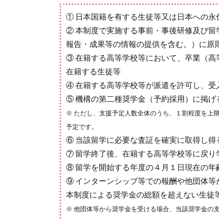
① 日本国籍を有する生徒等又は日本への永
② 本制度で実施する事前・事後研修及び
報告・成果等の情報の提供を含む。）に原
③ 在籍する高等学校等において、卒業（
在籍する生徒等
④ 在籍する高等学校等が派遣を許可し、受
⑤ 機構の第二種奨学金（予約採用）に掲げ
※ ただし、支援予定人数全体のうち、１割程度を上
予定です。
⑥ 当該留学に必要な査証を確実に取得し得
⑦ 留学終了後、在籍する高等学校等に戻り
⑧ 留学を開始する年度の４月１日現在の年
⑨ インターンシップ等での報酬や他団体
本制度による奨学金の総額を超えない生徒
※ 他団体等から奨学金を受ける場合、当該奨学金の