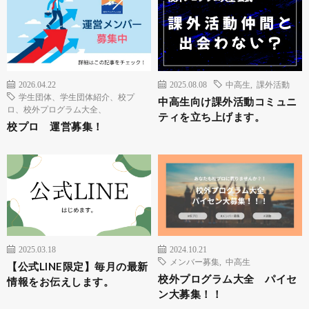
2026.04.22
2025.08.08
中高生
,
課外活動
学生団体、学生団体紹介、校プ
中高生向け課外活動コミュニ
ロ、校外プログラム大全、
ティを立ち上げます。
校プロ 運営募集！
2025.03.18
2024.10.21
メンバー募集
,
中高生
【公式LINE限定】毎月の最新
校外プログラム大全 パイセ
情報をお伝えします。
ン大募集！！