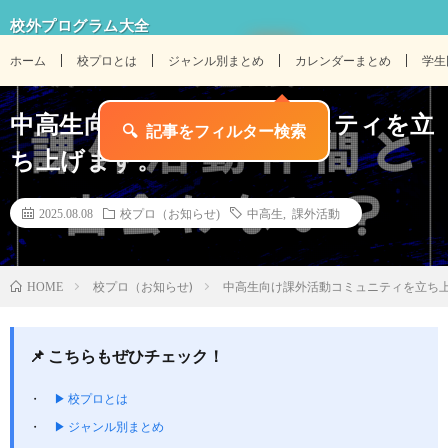
校外プログラム大全
ホーム
校プロとは
ジャンル別まとめ
カレンダーまとめ
学生
中高生向け課外活動コミュニティを立
ち上げます。
2025.08.08
校プロ（お知らせ)
中高生
,
課外活動
校プロ（お知らせ)
中高生向け課外活動コミュニティを立ち
HOME
📌 こちらもぜひチェック！
▶ 校プロとは
▶ ジャンル別まとめ