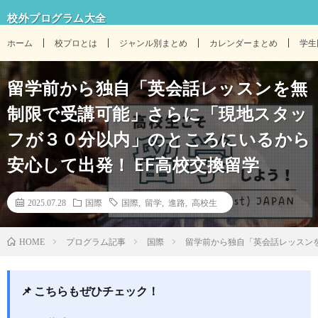
校外プログラム大全
ホーム
校プロとは
ジャンル別まとめ
カレンダーまとめ
学生
留学前から独自「英会話レッスンを無
制限で受講可能」さらに「現地スタッ
フが３０分以内」のところにいるから
安心して出発！ EF高校交換留学
2025.07.28
国際
国際
,
留学
,
進路
,
高校生
プログラム記事
国際
留学前から独自「英会話レッスン
HOME
📌 こちらもぜひチェック！