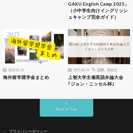
GAKU English Camp 2025」
（小中学生向けイングリッシ
ュキャンプ完全ガイド）
2026.01.21
2025.08.19
国際
,
高校生
海外留学奨学金まとめ
上智大学主催英語弁論大会
｢ジョン・ニッセル杯｣
Back to Top
プライバシーポリシー