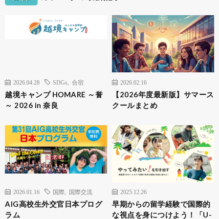
2026.04.28
SDGs
,
合宿
2026.02.16
越境キャンプ HOMARE ～誉
【2026年度最新版】サマース
～ 2026 in 奈良
クールまとめ
2026.01.16
国際
,
国際交流
2025.12.26
AIG高校生外交官日本プログ
早期からの留学経験で国際的
ラム
な視点を身につけよう！「U-