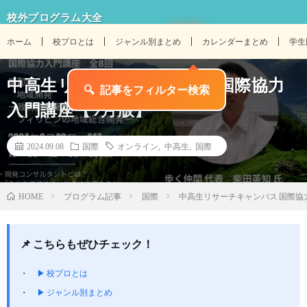
校外プログラム大全
ホーム
校プロとは
ジャンル別まとめ
カレンダーまとめ
学生
中高生リサーチキャンパス 国際協力
入門講座【9月版】
2024.09.08
国際
オンライン
,
中高生
,
国際
プログラム記事
国際
中高生リサーチキャンパス 国際協
HOME
📌 こちらもぜひチェック！
▶ 校プロとは
▶ ジャンル別まとめ