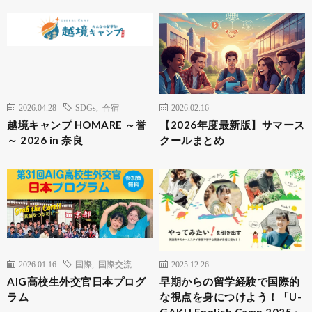
2026.04.28
SDGs
,
合宿
2026.02.16
越境キャンプ HOMARE ～誉
【2026年度最新版】サマース
～ 2026 in 奈良
クールまとめ
2026.01.16
国際
,
国際交流
2025.12.26
AIG高校生外交官日本プログ
早期からの留学経験で国際的
ラム
な視点を身につけよう！「U-
GAKU English Camp 2025」