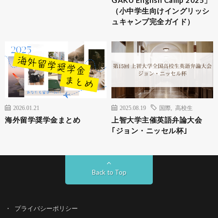
（小中学生向けイングリッシ
ュキャンプ完全ガイド）
2026.01.21
2025.08.19
国際
,
高校生
海外留学奨学金まとめ
上智大学主催英語弁論大会
｢ジョン・ニッセル杯｣
Back to Top
プライバシーポリシー