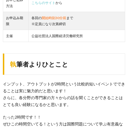
こちらのサイト
から
方法
お申込み期
各回の
開始時刻30分前
まで
限
※定員になり次第締切
主催
公益社団法人国際経済労働研究所
執筆者よりひとこと
インプット、アウトプットが2時間という比較的短いイベントででき
ることは実に魅力的だと思います！
さらに、各分野の専門家の方々からの話を聞くことができることは
とても良い経験になるかと思います。
たった2時間です！！
ぜひこの時間空いてる！という方は国際問題について学ぶ有意義な