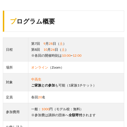
プログラム概要
第7回
9
月
28
日（
土
）
日程
第8回
10
月
26
日（
土
）
※各回の開催時刻は
10:00
~
12:00
場所
オンライン
（Zoom）
中高生
対象
ご家族との参加
も可能（1家族1チケット）
定員
各回
20
名
一般：
1000
円（モデル校：無料）
参加費用
※参加費は講師の団体へ
全額寄付
されます
お申し込み