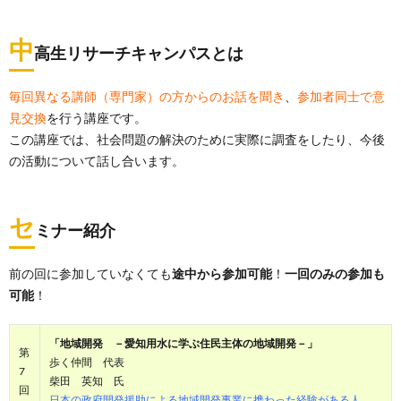
中
高生リサーチキャンパスとは
毎回異なる講師（専門家）の方からのお話を聞き
、
参加者同士で意
見交換
を行う講座です。
この講座では、社会問題の解決のために実際に調査をしたり、今後
の活動について話し合います。
セ
ミナー紹介
前の回に参加していなくても
途中から参加可能
！
一回のみの参加も
可能
！
「地域開発 －愛知用水に学ぶ住民主体の地域開発－」
第
歩く仲間 代表
7
柴田 英知 氏
回
日本の政府開発援助による地域開発事業に携わった経験がある人