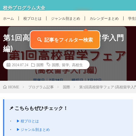
校外プログラム大全
ホーム
校プロとは
ジャンル別まとめ
カレンダーまとめ
学生
第1回高校留学フェア (高校留学入門
編)
2024.07.24
国際
国際
,
留学
,
高校生
プログラム記事
国際
第1回高校留学フェア (高校留学入
HOME
📌 こちらもぜひチェック！
▶ 校プロとは
▶ ジャンル別まとめ