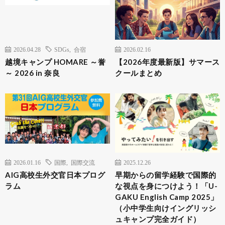
2026.04.28
SDGs
,
合宿
2026.02.16
越境キャンプ HOMARE ～誉
【2026年度最新版】サマース
～ 2026 in 奈良
クールまとめ
2026.01.16
国際
,
国際交流
2025.12.26
AIG高校生外交官日本プログ
早期からの留学経験で国際的
ラム
な視点を身につけよう！「U-
GAKU English Camp 2025」
（小中学生向けイングリッシ
ュキャンプ完全ガイド）