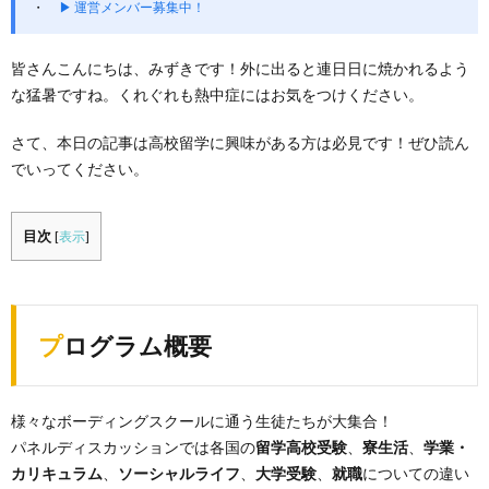
▶ 運営メンバー募集中！
皆さんこんにちは、みずきです！外に出ると連日日に焼かれるよう
な猛暑ですね。くれぐれも熱中症にはお気をつけください。
さて、本日の記事は高校留学に興味がある方は必見です！ぜひ読ん
でいってください。
目次
[
表示
]
プログラム概要
様々なボーディングスクールに通う生徒たちが大集合！
パネルディスカッションでは各国の
留学高校受験
、
寮生活
、
学業・
カリキュラム
、
ソーシャルライフ
、
大学受験
、
就職
についての違い