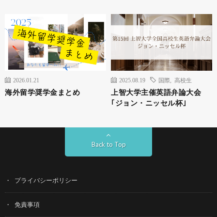
2026.01.21
2025.08.19
国際
,
高校生
海外留学奨学金まとめ
上智大学主催英語弁論大会
｢ジョン・ニッセル杯｣
Back to Top
プライバシーポリシー
免責事項