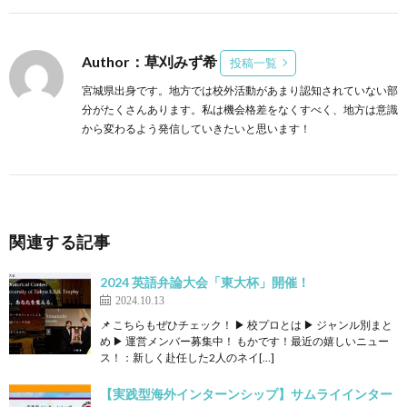
Author：草刈みず希
投稿一覧
宮城県出身です。地方では校外活動があまり認知されていない部
分がたくさんあります。私は機会格差をなくすべく、地方は意識
から変わるよう発信していきたいと思います！
関連する記事
2024 英語弁論大会「東大杯」開催！
2024.10.13
📌 こちらもぜひチェック！ ▶ 校プロとは ▶ ジャンル別まと
め ▶ 運営メンバー募集中！ もかです！最近の嬉しいニュー
ス！：新しく赴任した2人のネイ[…]
【実践型海外インターンシップ】サムライインター