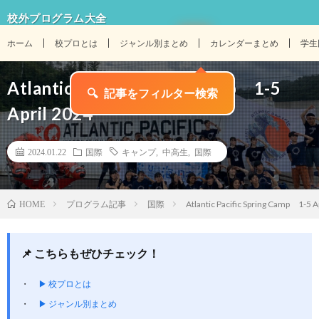
校外プログラム大全
ホーム
校プロとは
ジャンル別まとめ
カレンダーまとめ
学生
Atlantic Pacific Spring Camp 1-5
🔍
記事をフィルター検索
April 2024
2024.01.22
国際
キャンプ
,
中高生
,
国際
プログラム記事
国際
Atlantic Pacific Spring Camp 1-5 A
HOME
📌 こちらもぜひチェック！
▶ 校プロとは
▶ ジャンル別まとめ