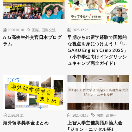
2026.01.16
国際
,
国際交流
2025.12.26
AIG高校生外交官日本プログ
早期からの留学経験で国際的
ラム
な視点を身につけよう！「U-
GAKU English Camp 2025」
（小中学生向けイングリッシ
ュキャンプ完全ガイド）
2026.01.21
2025.08.19
国際
,
高校生
海外留学奨学金まとめ
上智大学主催英語弁論大会
｢ジョン・ニッセル杯｣