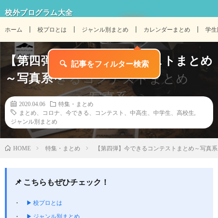
校外プログラム大全
ホーム
校プロとは
ジャンル別まとめ
カレンダーまとめ
学生
【第四弾】今できるコンテストまとめ
～写真系～
2020.04.06
特集・まとめ
まとめ、コロナ、今できる、コンテスト、中高生、中学生、高校生
,
ジャンル別まとめ
特集・まとめ
【第四弾】今できるコンテストまとめ～写真系
HOME
📌 こちらもぜひチェック！
▶ 校プロとは
▶ ジャンル別まとめ