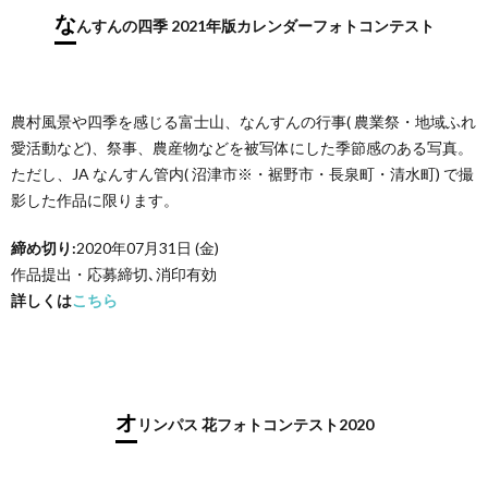
な
んすんの四季 2021年版カレンダーフォトコンテスト
農村風景や四季を感じる富士山、なんすんの行事( 農業祭・地域ふれ
愛活動など)、祭事、農産物などを被写体にした季節感のある写真。
ただし、JA なんすん管内( 沼津市※・裾野市・長泉町・清水町) で撮
影した作品に限ります。
締め切り:
2020年07月31日 (金)
作品提出・応募締切､消印有効
詳しくは
こちら
オ
リンパス 花フォトコンテスト2020