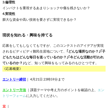
3.倫理性
インパクトを重視するあまりショックや傷を残さないか？
4.実現性
膨大な資金や高い技術を要さずに実現できるか？
現状を知れる・興味を持てる
応募をしてもしなくてもですが、このコンテストのアイデアが実現
されるビディビディ難民住居地について、
｢どんな場所なのか？｣｢子
どもたちはどんな毎日を送っているのか？｣｢今どんな活動が行われ
ているのか？｣
など、知って興味をもってみるのもひとつです。
《応募概要》
エントリー締切
｜ 4月21日 23時59分まで
エントリー方法
｜課題テーマや考え方のポイントを確認の上、
エン
トリーフォーム
に入力してください。
賞
｜