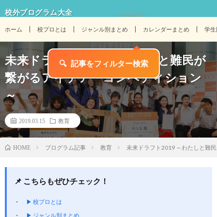
校外プログラム大全
ホーム
校プロとは
ジャンル別まとめ
カレンダーまとめ
学生
未来ドラフト2019 ～わたしと難民が
🔍
記事をフィルター検索
繋がるアイデア・コンペティション
～
2019.03.15
教育
プログラム記事
教育
未来ドラフト2019 ～わたしと
HOME
📌 こちらもぜひチェック！
▶ 校プロとは
▶ ジャンル別まとめ