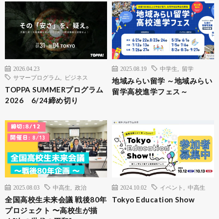
2026.04.23
2025.08.19
中学生
,
留学
サマープログラム
,
ビジネス
地域みらい留学 ～地域みらい
TOPPA SUMMERプログラム
留学高校進学フェス～
2026 6/24締め切り
2025.08.03
中高生
,
政治
2024.10.02
イベント
,
中高生
全国高校生未来会議 戦後80年
Tokyo Education Show
プロジェクト 〜高校生が描