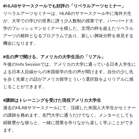
#HLABサマースクールでも好評の「リベラルアーツセミナー」
リベラルアーツセミナーは、HLABのサマースクール中に海外大生
が、大学での学びの世界に誘う少人数制の授業です。ハーバード大
学のフレッシュマンセミナーを模した、文理の枠を超えたリベラル
アーツの根幹となるプログラムであり、新しい興味分野を発見する
機会になります。
#生の声で聞ける、アメリカの大学生活の「リアル」
午後のInfo Sessionでは、アメリカの大学に通っている日本人学生に
よる日本人目線からの米国留学の生の声が聞けます。自分の少し先
を歩く先輩との話がアメリカ留学とういう選択肢をよりリアルに感
じることができます。
#講師はトレーニングを受けた現役アメリカ大学生
過去のHLABサマースクールにて、活躍した米国人大学生がセミナー
の講師を務めます。名門大学に通うだけでなく、メンターとしても
経験豊かな彼らと、一緒に授業を作りながら楽しく学ぶことができ
ます。