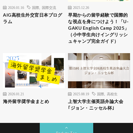
2026.01.16
国際
,
国際交流
2025.12.26
AIG高校生外交官日本プログ
早期からの留学経験で国際的
ラム
な視点を身につけよう！「U-
GAKU English Camp 2025」
（小中学生向けイングリッシ
ュキャンプ完全ガイド）
2026.01.21
2025.08.19
国際
,
高校生
海外留学奨学金まとめ
上智大学主催英語弁論大会
｢ジョン・ニッセル杯｣