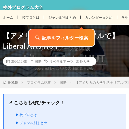
校外プログラム大全
ホーム
校プロとは
ジャンル別まとめ
カレンダーまとめ
学生
【アメリカの大学生活をリアルで】
Liberal Arts HUT
2020.12.08
国際
リベラルアーツ
,
海外大学
プログラム記事
国際
【アメリカの大学生活をリアルで】Liber
HOME
📌 こちらもぜひチェック！
▶ 校プロとは
▶ ジャンル別まとめ