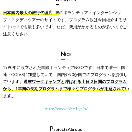
日本国内最大の旅行代理店HIS
のボランティア・インターンシッ
プ・スタディツアーのサイトです。プログラム数は今回紹介するサ
イトの中でも最も多いです。ただ、費用がかかるものが多いのでご
注意ください。
N
ICE
1990年に設立された国際ボランティアNGOです。日本で唯一、国
連・CCIVSに加盟していて、国内外90か国でのプログラムを提供し
ています。
週末ワークキャンプと呼ばれる土日２日間のプログラム
から、1年間の長期プログラムまで様々なプログラムが用意されてい
ます。
http://www.nice1.gr.jp/
P
rojectsAbroad