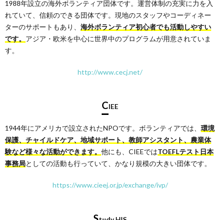
1988年設立の海外ボランティア団体です。運営体制の充実に力を入
れていて、信頼のできる団体です。現地のスタッフやコーディネー
ターのサポートもあり、
海外ボランティア初心者でも活動しやすい
です。
アジア・欧米を中心に世界中のプログラムが用意されていま
す。
http://www.cecj.net/
C
IEE
1944年にアメリカで設立されたNPOです。ボランティアでは、
環境
保護、チャイルドケア、地域サポート、教師アシスタント、農業体
験など様々な活動ができます。
他にも、CIEEでは
TOEFLテスト日本
事務局
としての活動も行っていて、かなり規模の大きい団体です。
https://www.cieej.or.jp/exchange/ivp/
S
tudy HIS