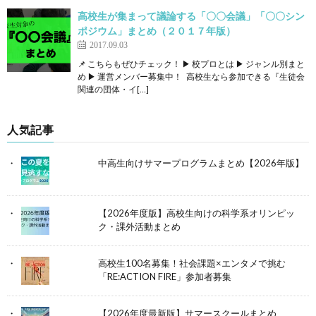
高校生が集まって議論する「〇〇会議」「〇〇シン
ポジウム」まとめ（２０１７年版）
2017.09.03
📌 こちらもぜひチェック！ ▶ 校プロとは ▶ ジャンル別まと
め ▶ 運営メンバー募集中！ 高校生なら参加できる『生徒会
関連の団体・イ[…]
人気記事
中高生向けサマープログラムまとめ【2026年版】
【2026年度版】高校生向けの科学系オリンピッ
ク・課外活動まとめ
高校生100名募集！社会課題×エンタメで挑む
「RE:ACTION FIRE」参加者募集
【2026年度最新版】サマースクールまとめ