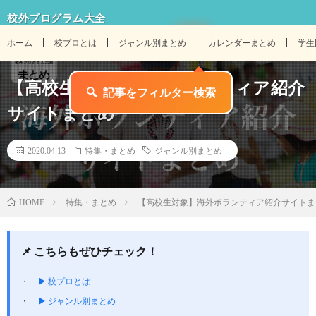
校外プログラム大全
ホーム
校プロとは
ジャンル別まとめ
カレンダーまとめ
学生
【高校生対象】海外ボランティア紹介
🔍
記事をフィルター検索
サイトまとめ
2020.04.13
特集・まとめ
ジャンル別まとめ
特集・まとめ
【高校生対象】海外ボランティア紹介サイトま
HOME
📌 こちらもぜひチェック！
▶ 校プロとは
▶ ジャンル別まとめ