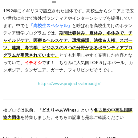
1992年にイギリスで設立された団体です。高校生からシニアまで広
い世代に向けて海外ボランティアやインターンシップを提供してい
ます。中でも
「高校生スペシャル」
と呼ばれる高校生向けのボラン
ティア留学プログラムでは、
期間は春休み、夏休み、冬休みで、チ
ャイルドケア、医療＆ヘルスケア、環境保護、法律＆人権、スポー
ツ、建築、考古学、ビジネスの８つの分野があるボランティアプロ
グラムが用意されています。
とても利用しやすく充実した内容とな
っていて、
イチオシ
です！！ちなみに人気国TOP５はネパール、カ
ンボジア、タンザニア、ガーナ、フィリピンだそうです。
https://www.projects-abroad.jp/
校プロでは以前、
「どえりゃあWings」
という
名古屋の中高生国際
協力団体
を特集しました。そちらの記事も是非ご確認ください！