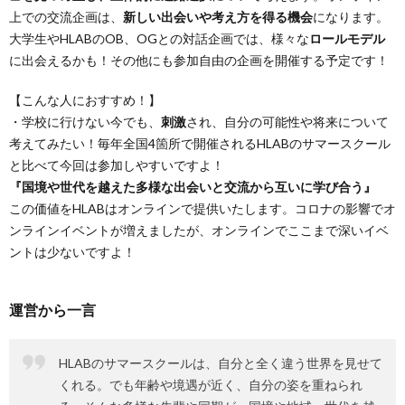
上での交流企画は、
新しい出会いや考え方を得る機会
になります。
大学生やHLABのOB、OGとの対話企画では、様々な
ロールモデル
に出会えるかも！その他にも参加自由の企画を開催する予定です！
【こんな人におすすめ！】
・学校に行けない今でも、
刺激
され、自分の可能性や将来について
考えてみたい！毎年全国4箇所で開催されるHLABのサマースクール
と比べて今回は参加しやすいですよ！
『国境や世代を越えた多様な出会いと交流から互いに学び合う』
この価値をHLABはオンラインで提供いたします。コロナの影響でオ
ンラインイベントが増えましたが、オンラインでここまで深いイベ
ントは少ないですよ！
運営から一言
HLABのサマースクールは、自分と全く違う世界を見せて
くれる。でも年齢や境遇が近く、自分の姿を重ねられ