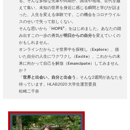
る。そんな多様な先輩や同期が、国境や地域、世代を越
えて集い、未知の世界を身近に感じる瞬間と学びが詰ま
った、人生を変える体験です。この機会をコロナウイル
スのせいで失って欲しくない。
そんな思いから「
HOPE³
」をはじめました。あなたの踏
み出すこの一歩の勇気が
明日からの自分
を変えていくの
かもしれません。
オンラインだからこそ世界中を探検し（
Explore
）、描
いた自分の人生にワクワクし（
Excite
）、これからの未
来に向かって自己を解放（
Emancipate
）してみません
か？
「
世界と出会い、自分と出会う
」そんな2週間があなたを
待っています。HLAB2020 大学生運営委員
松崎二千奈