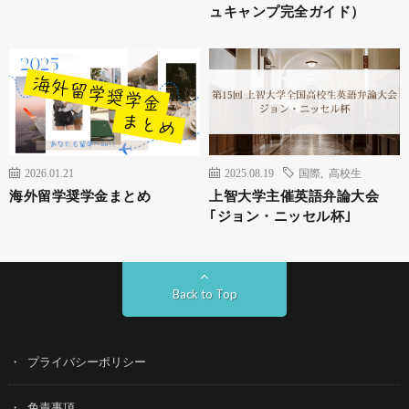
ュキャンプ完全ガイド）
2026.01.21
2025.08.19
国際
,
高校生
海外留学奨学金まとめ
上智大学主催英語弁論大会
｢ジョン・ニッセル杯｣
Back to Top
プライバシーポリシー
免責事項