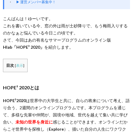
▶ 運営メンバー募集中！
こんばんは！ゆーいです。
これを書いている今、窓の外は雨が土砂降りで、もう梅雨入りする
のかなぁと悩んでいる今日この頃です。
さて、今回はあの有名なサマープログラムのオンライン版
Hlab「HOPE³ 2020」
を紹介します。
目次
[
表示
]
HOPE³ 2020とは
HOPE³2020
は世界中の大学生と共に、自らの将来について考え、語
り合う、2週間のオンラインプログラムです。本プログラムを通じ
て、多様な先輩や仲間が、国境や地域、世代を越えて集い共に学び
合い、
未知の世界を身近に
感じることができます。オンラインだか
らこそ世界中を探検し（
Explore
）、描いた自分の人生にワクワク