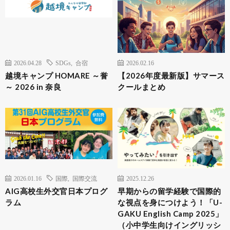
2026.04.28
SDGs
,
合宿
2026.02.16
越境キャンプ HOMARE ～誉
【2026年度最新版】サマース
～ 2026 in 奈良
クールまとめ
2026.01.16
国際
,
国際交流
2025.12.26
AIG高校生外交官日本プログ
早期からの留学経験で国際的
ラム
な視点を身につけよう！「U-
GAKU English Camp 2025」
（小中学生向けイングリッシ