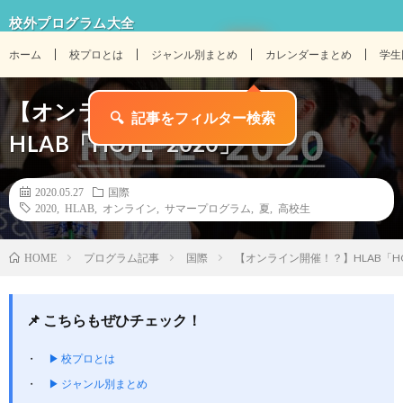
校外プログラム大全
ホーム
校プロとは
ジャンル別まとめ
カレンダーまとめ
学生
【オンライン開催！？】
HLAB「HOPE³ 2020」
2020.05.27
国際
2020
,
HLAB
,
オンライン
,
サマープログラム
,
夏
,
高校生
プログラム記事
国際
【オンライン開催！？】HLAB「HOP
HOME
📌 こちらもぜひチェック！
▶ 校プロとは
▶ ジャンル別まとめ