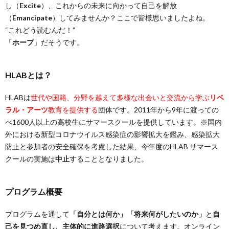
し（
Excite
）、これからの未来に向かって自己を解放
（
Emancipate
）してみませんか？ここで皆様思いましたよね。
“これどう読むんだ！”
「
ホープ
」だそうです。
HLABとは？
HLABは
世代や国籍、分野を越えて多様な出会いと交流から学ぶ
リベ
ラル・アーツ
教育を提供する
団体です。2011年から9年に渡っての
べ1600人以上の高校生にサマースクールを提供しています。※国内
外における新型コロナウイルス感染症の影響拡大を鑑み、感染拡大
防止と参加者の安全確保を考慮した結果、今年度のHLAB サマース
クールの実施は
中止
することとなりました。
プログラム概要
プログラムを通して
「自分とは何か」「将来何がしたいのか」
と
自
己を見つめ直し、主体的に進路選択
について考えます。オンライン