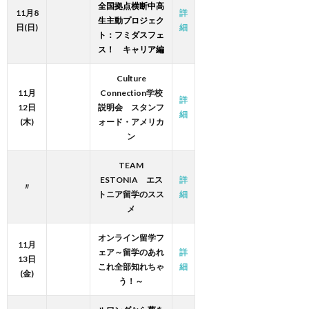
全国拠点横断中高
11月8
詳
生主動プロジェク
日(日)
細
ト：フミダスフェ
ス！ キャリア編
Culture
11月
Connection学校
詳
12日
説明会 スタンフ
細
(木)
ォード・アメリカ
ン
TEAM
ESTONIA エス
詳
〃
トニア留学のスス
細
メ
オンライン留学フ
11月
ェア～留学のあれ
詳
13日
これ全部知れちゃ
細
(金)
う！～