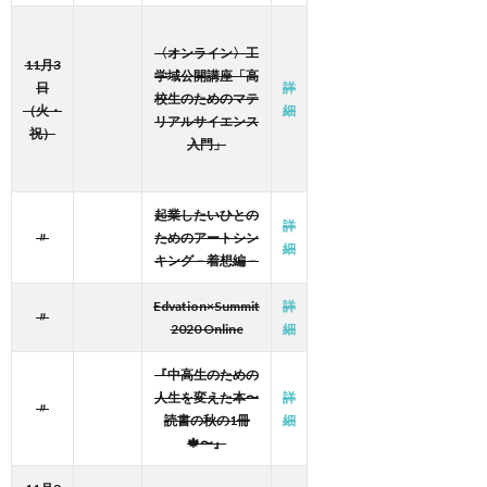
〈オンライン〉工
11月3
学域公開講座「高
日
詳
校生のためのマテ
（火・
細
リアルサイエンス
祝）
入門」
起業したいひとの
詳
〃
ためのアートシン
細
キング－着想編－
Edvation×Summit
詳
〃
2020 Online
細
『中高生のための
人生を変えた本〜
詳
〃
読書の秋の1冊
細
🍁〜』