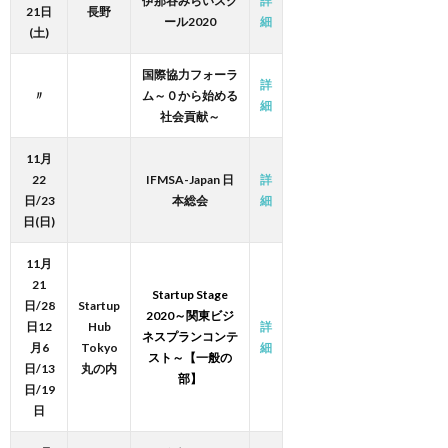
伊那谷みらいスク
詳
21日
長野
ール2020
細
(土)
国際協力フォーラ
詳
〃
ム～０から始める
細
社会貢献～
11月
22
IFMSA-Japan 日
詳
日/23
本総会
細
日(日)
11月
21
Startup Stage
日/28
Startup
2020～関東ビジ
日12
Hub
詳
ネスプランコンテ
月6
Tokyo
細
スト～【一般の
日/13
丸の内
部】
日/19
日