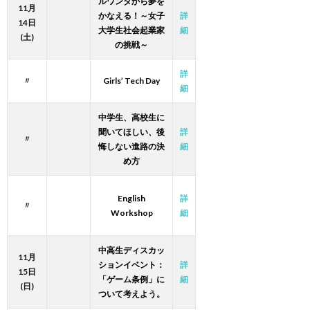
ルワンダから夢を
11月
かなえる！～女子
詳
14日
大学生社会起業家
細
(土)
の挑戦～
詳
〃
Girls’ Tech Day
細
中学生、高校生に
聞いてほしい、後
詳
〃
悔しない進路の決
細
め方
English
詳
〃
Workshop
細
中高生ディスカッ
11月
ションイベント：
詳
15日
「ゲーム条例」に
細
(日)
ついて考えよう。