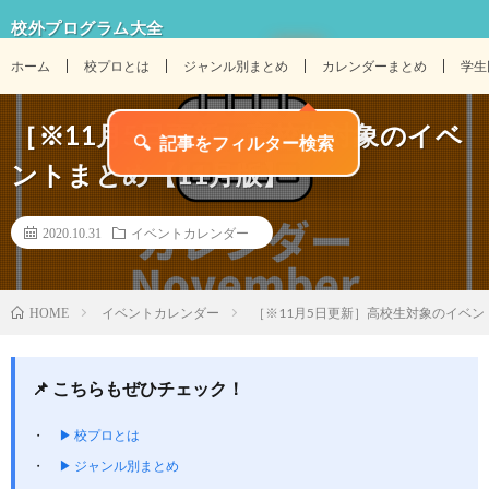
校外プログラム大全
ホーム
校プロとは
ジャンル別まとめ
カレンダーまとめ
学生
［※11月5日更新］高校生対象のイベ
ントまとめ【11月版】
2020.10.31
イベントカレンダー
イベントカレンダー
［※11月5日更新］高校生対象のイベン
HOME
📌 こちらもぜひチェック！
▶ 校プロとは
▶ ジャンル別まとめ