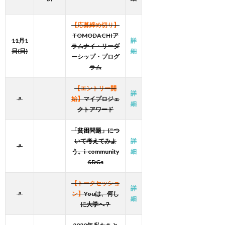
【応募締め切り】
TOMODACHIア
11月1
詳
ラムナイ・リーダ
日(日)
細
ーシップ・プログ
ラム
【エントリー開
詳
〃
始】
マイプロジェ
細
クトアワード
「貧困問題」につ
いて考えてみよ
詳
〃
う。i-community
細
SDGs
【トークセッショ
詳
〃
ン】
Youは、何し
細
に大学へ？