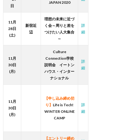
JAPAN 2020
日
理想の未来に近づ
11月
新宿近
く会～周りと差を
詳
28日
辺
つけたい人大集合
細
(土)
～
Culture
11月
Connection学校
詳
30日
説明会 イートン
細
(月)
ハウス・インター
ナショナル
【申し込み締め切
11月
り】
Life is Tech!
詳
30日
WINTER ONLINE
細
(月)
CAMP
【エントリー締め