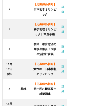
【応募締め切り】
詳
〃
日本地学オリンピ
細
ック
【応募締め切り】
詳
〃
科学地理オリンピ
細
ック日本選手権
教職、教育志望の
詳
〃
高校生集合！大学
細
生活設計講義
11月
【応募締め切り】
詳
19日
第20回 日本情報
細
(木)
オリンピック
【応募締め切り】
詳
〃
札幌
第一回札幌高校生
細
模擬国連
11月