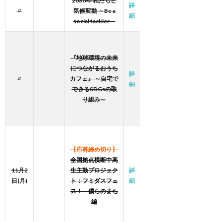
2030年 私たちと
詳
〃
気候変動 ～Be a
細
social tackler～
『地球環境の未来
につながるおうち
詳
〃
カフェ』 ～自宅で
細
できるSDGsの取
り組み～
【応募締め切り】
全国拠点横断中高
11月2
生主動プロジェク
詳
日(月)
ト：フミダスフェ
細
ス！ 僕らのまち
編