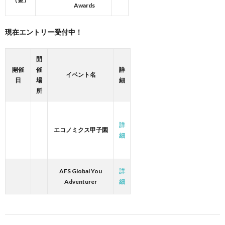
Awards
現在エントリー受付中！
開
開催
催
詳
イベント名
日
場
細
所
詳
エコノミクス甲子園
細
AFS Global You
詳
Adventurer
細