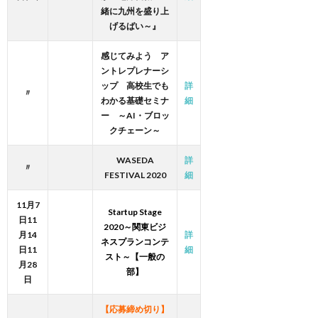
緒に九州を盛り上
げるばい～』
感じてみよう ア
ントレプレナーシ
ップ 高校生でも
詳
〃
わかる基礎セミナ
細
ー ～AI・ブロッ
クチェーン～
WASEDA
詳
〃
FESTIVAL 2020
細
11月7
Startup Stage
日11
2020～関東ビジ
月14
詳
ネスプランコンテ
日11
細
スト～【一般の
月28
部】
日
【応募締め切り】