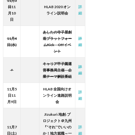
11月3
日
11
HLAB 2020 オン
詳
月10
ライン説明会
細
日
あしたの寺子屋創
11月4
造プラットフォー
詳
日(水)
ムKick Offイベ
細
ント
キャリア甲子園運
詳
〃
営事務局主催 企
細
業テーマ解説番組
11月5
HLAB 全国向けオ
詳
日11
ンライン進路説明
細
月9日
会
JIzukuri‐地創‐プ
ロジェクト＠九州
11月7
『“それ”でいいの
詳
日(土)
か！地方就職～一
細