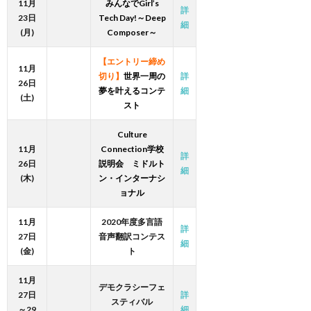
11月
みんなでGirl’s
詳
23日
Tech Day!～Deep
細
(月)
Composer～
【エントリー締め
11月
切り】
世界一周の
詳
26日
夢を叶えるコンテ
細
(土)
スト
Culture
11月
Connection学校
詳
26日
説明会 ミドルト
細
(木)
ン・インターナシ
ョナル
11月
2020年度多言語
詳
27日
音声翻訳コンテス
細
(金)
ト
11月
デモクラシーフェ
27日
詳
スティバル
～29
細