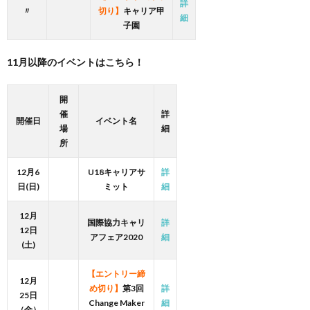
詳
〃
切り】
キャリア甲
細
子園
11月以降のイベントはこちら！
開
催
詳
開催日
イベント名
場
細
所
12月6
U18キャリアサ
詳
日(日)
ミット
細
12月
国際協力キャリ
詳
12日
アフェア2020
細
(土)
【エントリー締
12月
め切り】
第3回
詳
25日
Change Maker
細
（金）