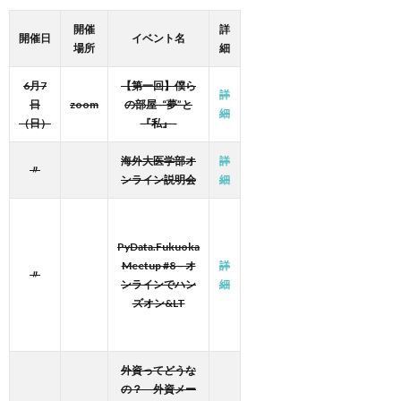
開催
詳
開催日
イベント名
場所
細
6月7
【第一回】僕ら
詳
日
zoom
の部屋 -“夢”と
細
（日）
『私』-
海外大医学部オ
詳
〃
ンライン説明会
細
PyData.Fukuoka
Meetup #8 – オ
詳
〃
ンラインでハン
細
ズオン&LT
外資ってどうな
の？ 外資メー