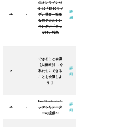
生オンラインゼ
ミ #2『EMCライ
詳
〃
ブ』世界一簡単
細
なロジカルシン
キング／「きっ
かけ」特集
できること会議
【人種差別 -今
詳
〃
私たちにできる
細
ことを会議しよ
う-】
For Students 〜
詳
〃
ファシリテータ
細
ーの流儀〜