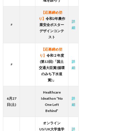
域を語ろう
【応募締め切
り】
令和2年農作
詳
〃
業安全ポスター
細
デザインコンテ
スト
【応募締め切
り】
令和２年度
(第13回)「国土
詳
〃
交通大臣賞(循環
細
のみち下水道
賞)」
Healthcare
6月27
Ideathon “No
詳
日(土)
One Left
細
Behind”
オンライン
US/UK大学進学
詳