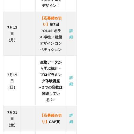
デザイン！
【応募締め切
り】
第7回
7月13
POLUS-ポラ
詳
日
ス-学生・建築
細
（月）
デザイン コン
ペティション
生物データか
ら学ぶ統計・
7月19
プログラミン
詳
日
グ体験講座
細
（日）
~
２つの変数は
関連してい
る？
~
7月31
【応募締め切
詳
日
り】
CAF賞
細
（金）