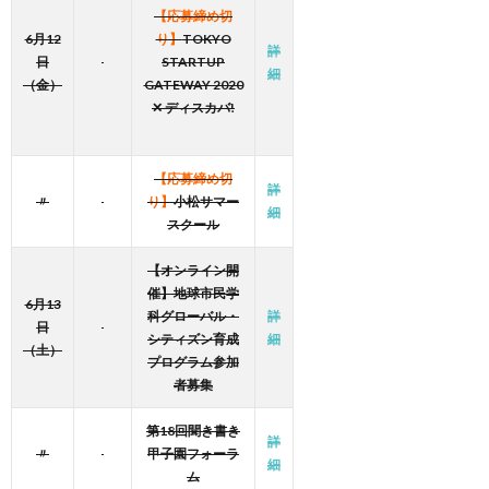
【応募締め切
6月12
り】
TOKYO
詳
日
STARTUP
細
（金）
GATEWAY 2020
✕ ディスカバ!
【応募締め切
詳
〃
り】
小松サマー
細
スクール
【オンライン開
催】地球市民学
6月13
科グローバル・
詳
日
シティズン育成
細
（土）
プログラム参加
者募集
第18回聞き書き
詳
〃
甲子園フォーラ
細
ム