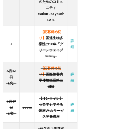
のためのコミュ
ニティ
tsukuruba youth
LAB.
【応募締め切
り】
国連生物多
詳
〃
様性の10年「グ
細
リーンウェイブ
2020」
【応募締め切
6月16
り】
国際教養大
詳
日
学体験授業第二
細
（火）
回目
【オンライン】
6月17
ゼロでもできる
詳
日
zoom
爆速Webサービ
細
（水）
ス開発講座
~IB生向け進路相