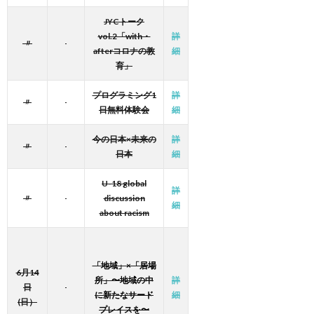
JYCトーク
vol.2「with・
詳
〃
afterコロナの教
細
育」
プログラミング1
詳
〃
日無料体験会
細
今の日本×未来の
詳
〃
日本
細
U-18 global
詳
〃
discussion
細
about racism
「地域」×「居場
6月14
所」〜地域の中
詳
日
に新たなサード
細
(日）
プレイスを〜