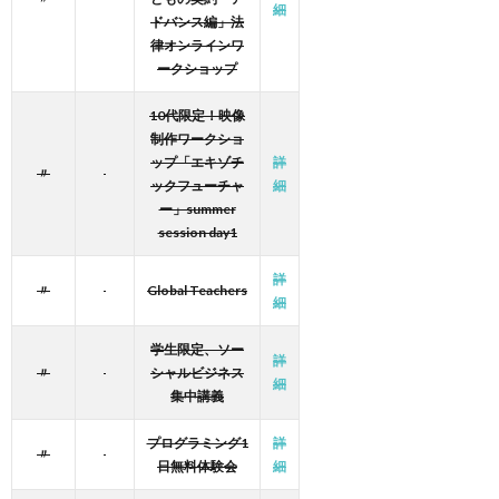
細
ドバンス編」法
律オンラインワ
ークショップ
10代限定！映像
制作ワークショ
ップ「エキゾチ
詳
〃
ックフューチャ
細
ー」summer
session day1
詳
〃
Global Teachers
細
学生限定、ソー
詳
〃
シャルビジネス
細
集中講義
プログラミング1
詳
〃
日無料体験会
細