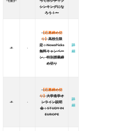
（土）
ってポジティブ
シンキングにな
ろう！〜
【応募締め切
り】
高校生限
定：NewsPicks
詳
〃
無料キャンペー
細
ン、特別授業締
め切り
【応募締め切
り】
大学進学オ
詳
〃
ンライン説明
細
会：STUDY IN
EUROPE