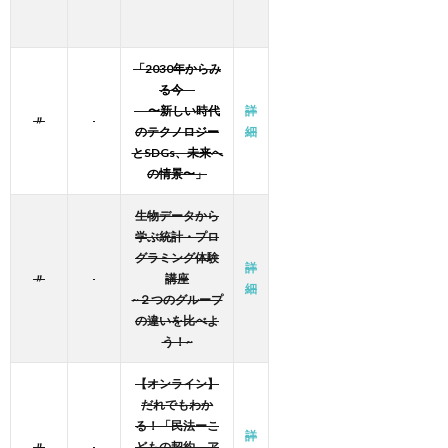
「2030年からみ
る今
〜新しい時代
詳
〃
のテクノロジー
細
とSDGs、未来へ
の情景〜」
生物データから
学ぶ統計・プロ
グラミング体験
詳
〃
講座
細
~２つのグループ
の違いを比べよ
う！~
【オンライン】
だれでもわか
る！「民法ーこ
詳
〃
どもの契約 ア