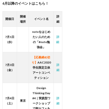
6月以降のイベントはこちら！
開催
詳
開催日
イベント名
場所
細
noteをはじめ
7月1日
たい人のため
詳
(水)
の「#note勉
細
強会」
【応募締め切
り】
AAC2020
7月3日
詳
学生限定立体
（金）
細
アートコンペ
ティション
Design
Thinking Day
7月4日
#4｜実践型ワ
詳
東京
（土）
ークショップ
細
で朝カフェを