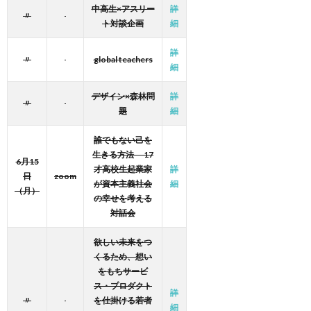
中高生×アスリー
詳
〃
ト対談企画
細
詳
〃
global teachers
細
デザイン×森林問
詳
〃
題
細
誰でもない己を
生きる方法 17
6月15
才高校生起業家
詳
日
zoom
が資本主義社会
細
（月）
の幸せを考える
対話会
欲しい未来をつ
くるため、想い
をもちサービ
ス・プロダクト
詳
〃
を仕掛ける若者
細