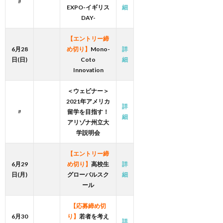
〃
EXPO-イギリス
細
DAY-
【エントリー締
6月28
め切り】
Mono-
詳
日(日)
Coto
細
Innovation
＜ウェビナー＞
2021年アメリカ
詳
〃
留学を目指す！
細
アリゾナ州立大
学説明会
【エントリー締
6月29
め切り】
高校生
詳
日(月)
グローバルスク
細
ール
【応募締め切
6月30
り】
若者を考え
詳