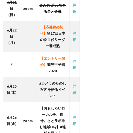
6月21
みんスピ by でき
詳
日
zoom
ること会議
細
（日）
【応募締め切
6月22
り】
第17回日本
詳
日
の次世代リーダ
細
（月）
ー養成塾
【エントリー開
詳
〃
始】
観光甲子園
細
2020
#カメラのたのし
6月25
詳
み方 を語るイベ
日(木)
細
ント
【おもしろいロ
ーカルを、探
6月26
詳
zoom
せ。さとラボ推
日(金)
細
し地域Day】#地