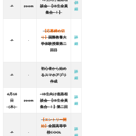
詳
〃
zoom
談会~【IB生全員
細
集合~！】
【応募締め切
り】
国際教養大
詳
〃
学体験授業第二
細
回目
初心者から始め
詳
〃
るスマホアプリ
細
作成
6月18
~IB生向け進路相
詳
日
zoom
談会~【IB生全員
細
（木）
集合~！】第二回
【エントリー開
始】
全国高等学
詳
〃
校COOL
細