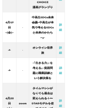
CHOICE
漫画グランプリ
中高生SDGs未来
6月19
会議~中高生が本
詳
日
気で考えるSDGs
細
（金）
と未来のかたち
~』
オンライン世界
詳
〃
旅
細
「生きる力」を
考える。貧困問
詳
〃
題に職業訓練と
細
いう解決策を
タイムマシンが
なくても過去は
6月20
変えられる！〜
詳
日
zoom
STARモデルを使
細