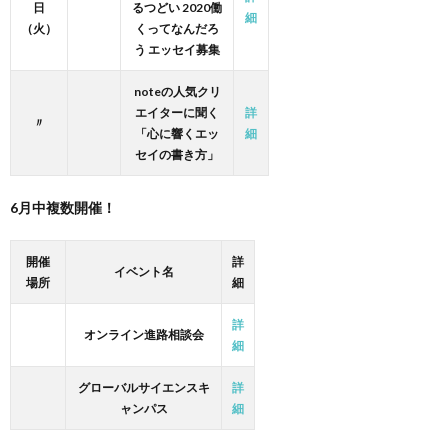
日
るつどい 2020働
細
（火）
くってなんだろ
う エッセイ募集
noteの人気クリ
エイターに聞く
詳
〃
「心に響くエッ
細
セイの書き方」
6月中複数開催！
開催
詳
イベント名
場所
細
詳
オンライン進路相談会
細
グローバルサイエンスキ
詳
ャンパス
細