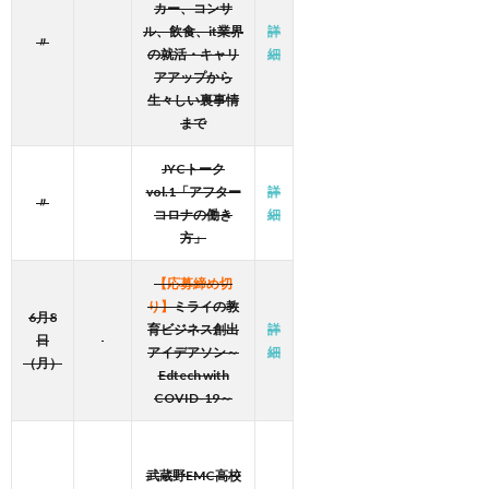
カー、コンサ
ル、飲食、it業界
詳
〃
の就活・キャリ
細
アアップから
生々しい裏事情
まで
JYCトーク
vol.1「アフター
詳
〃
コロナの働き
細
方」
【応募締め切
り】
ミライの教
6月8
育ビジネス創出
詳
日
アイデアソン～
細
（月）
Edtech with
COVID-19～
武蔵野EMC高校