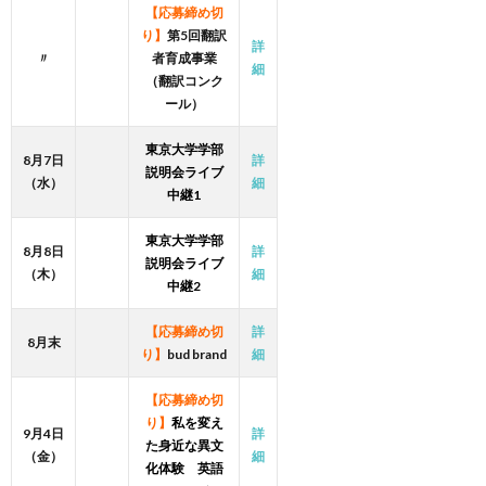
【応募締め切
り】
第5回翻訳
詳
〃
者育成事業
細
（翻訳コンク
ール）
東京大学学部
8月7日
詳
説明会ライブ
（水）
細
中継1
東京大学学部
8月8日
詳
説明会ライブ
（木）
細
中継2
【応募締め切
詳
8月末
り】
bud brand
細
【応募締め切
り】
私を変え
9月4日
詳
た身近な異文
（金）
細
化体験 英語