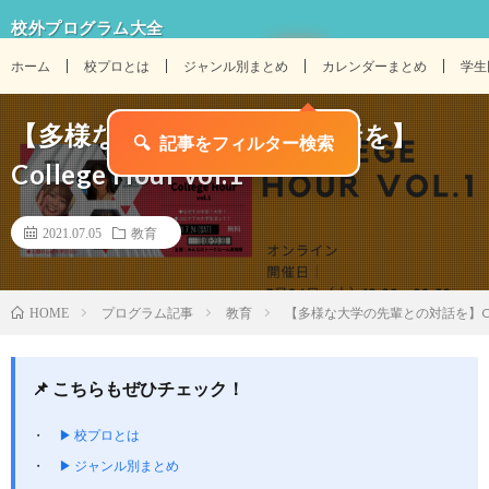
校外プログラム大全
ホーム
校プロとは
ジャンル別まとめ
カレンダーまとめ
学生
【多様な大学の先輩との対話を】
College Hour vol.1
2021.07.05
教育
プログラム記事
教育
【多様な大学の先輩との対話を】College
HOME
📌 こちらもぜひチェック！
▶ 校プロとは
▶ ジャンル別まとめ