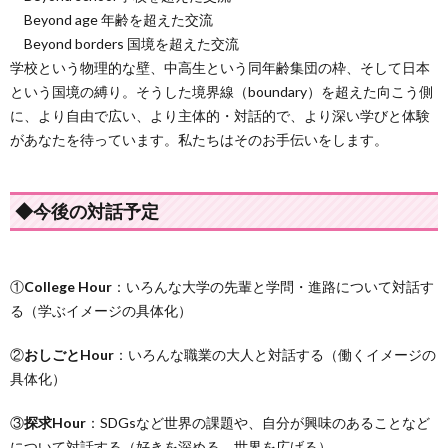
Beyond age 年齢を超えた交流
Beyond borders 国境を超えた交流
学校という物理的な壁、中高生という同年齢集団の枠、そして日本
という国境の縛り。そうした境界線（boundary）を超えた向こう側
に、より自由で広い、より主体的・対話的で、より深い学びと体験
があなたを待っています。私たちはそのお手伝いをします。
◆今後の対話予定
①
College Hour
：いろんな大学の先輩と学問・進路について対話す
る（学ぶイメージの具体化）
②
おしごとHour
：いろんな職業の大人と対話する（働くイメージの
具体化）
③
探求Hour
：SDGsなど世界の課題や、自分が興味のあることなど
について対話する（好きを深める、世界を広げる）