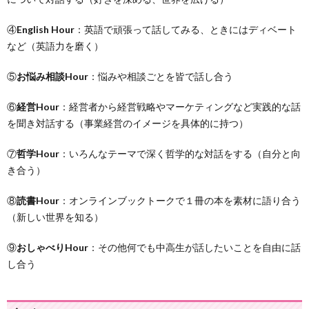
④
English Hour
：英語で頑張って話してみる、ときにはディベート
など（英語力を磨く）
⑤
お悩み相談Hour
：悩みや相談ごとを皆で話し合う
⑥
経営Hour
：経営者から経営戦略やマーケティングなど実践的な話
を聞き対話する（事業経営のイメージを具体的に持つ）
⑦
哲学Hour
：いろんなテーマで深く哲学的な対話をする（自分と向
き合う）
⑧
読書Hour
：オンラインブックトークで１冊の本を素材に語り合う
（新しい世界を知る）
⑨
おしゃべりHour
：その他何でも中高生が話したいことを自由に話
し合う