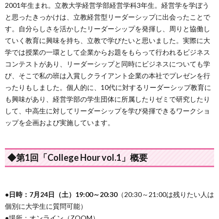
2001年生まれ。立教大学経営学部経営学科3年生。経営学を学ぼう
と思ったきっかけは、立教経営型リーダーシップに出会ったことで
す。自分らしさを活かしたリーダーシップを発揮し、周りと協働し
ていく教育に興味を持ち、立教で学びたいと思いました。実際に大
学では授業の一環として企業からお題をもらって行われるビジネス
コンテストがあり、リーダーシップと同時にビジネスについても学
び、そこで私の班は入賞しクライアント企業の本社でプレゼンを行
ったりもしました。個人的に、10代に対するリーダーシップ教育に
も興味があり、経営学部の学生団体に所属したりゼミで研究したり
して、中高生に対してリーダーシップを学び発揮できるワークショ
ップを企画および実施しています。
◆第1回「College Hour vol.1」概要
●日時：7月24日（土）19:00～20:30
（20:30～21:00は残りたい人は
個別に大学生に質問可能）
●場所：オンライン（ZOOM）