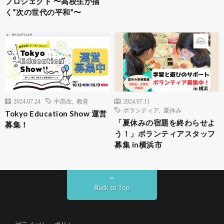
プロジェクト 〜高校生が描
く”次の世代の平和”〜
2024.07.24
中高生
,
教育
2024.07.11
ボランティア
,
夏休み
Tokyo Education Show 運営
「夏休みの宿題を終わらせよ
募集！
う！」ボランティアスタッフ
募集 in横浜市
Back to Top