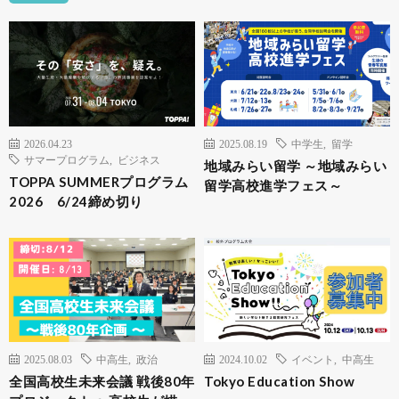
2026.04.23
2025.08.19
中学生
,
留学
サマープログラム
,
ビジネス
地域みらい留学 ～地域みらい
TOPPA SUMMERプログラム
留学高校進学フェス～
2026 6/24締め切り
2025.08.03
中高生
,
政治
2024.10.02
イベント
,
中高生
全国高校生未来会議 戦後80年
Tokyo Education Show