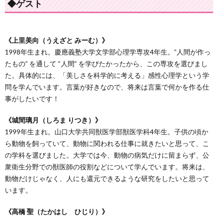
◆ゲスト
《上里美向（うえざと みーむ）》
1998年生まれ。慶應義塾大学文学部心理学専攻4年生。”人間が作っ
たもの” を通して “人間” を学びたかったから、この専攻を選びまし
た。具体的には、「美しさを科学的に考える」感性心理学という学
問を学んでいます。言葉が好きなので、将来は言葉で何かを作る仕
事がしたいです！
《城間璃月（しろま りつき）》
1999年生まれ。山口大学共同獣医学部獣医学科4年生。子供の頃か
ら動物を飼っていて、動物に関われる仕事に就きたいと思って、こ
の学科を選びました。大学では今、動物の病気だけに留まらず、公
衆衛生分野での獣医師の役割などについて学んでいます。将来は、
動物だけじゃなく、人にも還元できるような研究をしたいと思って
います。
《高橋 聖（たかはし ひじり）》