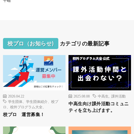
千晴
校プロ（お知らせ)
カテゴリの最新記事
2026.04.22
2025.08.08
中高生
,
課外活動
学生団体、学生団体紹介、校プ
中高生向け課外活動コミュニ
ロ、校外プログラム大全、
ティを立ち上げます。
校プロ 運営募集！