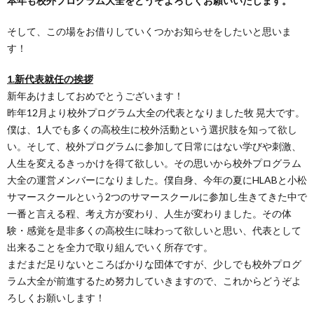
本年も校外プログラム大全をどうぞよろしくお願いいたします。
そして、この場をお借りしていくつかお知らせをしたいと思いま
す！
1.新代表就任の挨拶
新年あけましておめでとうございます！
昨年12月より校外プログラム大全の代表となりました牧 晃大です。
僕は、1人でも多くの高校生に校外活動という選択肢を知って欲し
い。そして、校外プログラムに参加して日常にはない学びや刺激、
人生を変えるきっかけを得て欲しい。その思いから校外プログラム
大全の運営メンバーになりました。僕自身、今年の夏にHLABと小松
サマースクールという2つのサマースクールに参加し生きてきた中で
一番と言える程、考え方が変わり、人生が変わりました。その体
験・感覚を是非多くの高校生に味わって欲しいと思い、代表として
出来ることを全力で取り組んでいく所存です。
まだまだ足りないところばかりな団体ですが、少しでも校外プログ
ラム大全が前進するため努力していきますので、これからどうぞよ
ろしくお願いします！