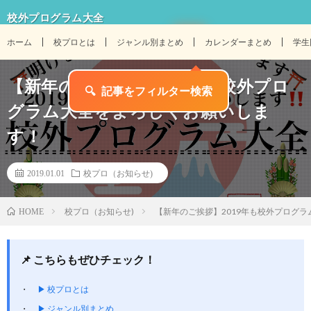
校外プログラム大全
ホーム
校プロとは
ジャンル別まとめ
カレンダーまとめ
学生
【新年のご挨拶】2019年も校外プロ
🔍
記事をフィルター検索
グラム大全をよろしくお願いしま
す！
2019.01.01
校プロ（お知らせ)
校プロ（お知らせ)
【新年のご挨拶】2019年も校外プログ
HOME
📌 こちらもぜひチェック！
▶ 校プロとは
▶ ジャンル別まとめ