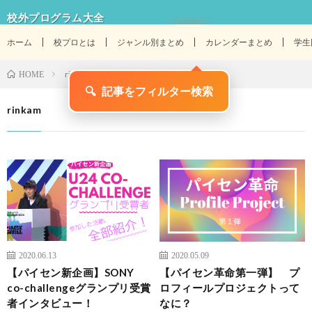
校外プログラム大全
ホーム
校プロとは
ジャンル別まとめ
カレンダーまとめ
学生
rinkam
HOME
🔍
記事をフィルター検索
rinkam
2020.06.13
2020.05.09
【パイセン新企画】SONY
【パイセン革命第一弾】 プ
co-challengeグランプリ受賞
ロフィールプロジェクトって
者インタビュー！
なに？