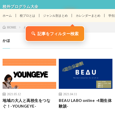
校外プログラム大全
ホーム
校プロとは
ジャンル別まとめ
カレンダーまとめ
学生
かほ
HOME
🔍
記事をフィルター検索
かほ
2021.05.12
2021.04.11
地域の大人と高校生をつな
BEAU LABO online -4期生体
ぐ！-YOUNGEYE-
験談-