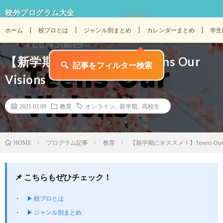
校外プログラム大全
ホーム
校プロとは
ジャンル別まとめ
カレンダーまとめ
学生
【新学期にオススメ！】Teens Our
🔍
記事をフィルター検索
Visions
2021.03.09
教育
オンライン
,
新学期
,
高校生
プログラム記事
教育
【新学期にオススメ！】Teens Our V
HOME
📌 こちらもぜひチェック！
▶ 校プロとは
▶ ジャンル別まとめ