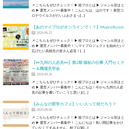
📌 こちらもぜひチェック！ ▶ 校プロとは ▶ ジャンル別まと
め ▶ 運営メンバー募集中！ こんにちは、はのです！ 新型コ
ロナウイルスがだいぶおさまっ[…]
【あのマイプロがオンラインで！？】MyproRoom
2020.06.25
📌 こちらもぜひチェック！ ▶ 校プロとは ▶ ジャンル別まと
め ▶ 運営メンバー募集中！ ＼マイプロジェクトを始めたい/
広げたい高校生の皆さん必見！[…]
【👀九州の人必見👀】第2期 福祉の仕事 入門セミナ
ー＆職場見学会
2018.09.26
📌 こちらもぜひチェック！ ▶ 校プロとは ▶ ジャンル別まと
め ▶ 運営メンバー募集中！ こんにちは！今から九州の人必
見の記事を書いていこうと思いま[…]
【みんなの哲学カフェ】いい人って何だろう？
2020.09.06
📌 こちらもぜひチェック！ ▶ 校プロとは ▶ ジャンル別まと
め ▶ 運営メンバー募集中！ こんにちは！長い間記事をかけ
ていなくてすみません。校プロ第[…]