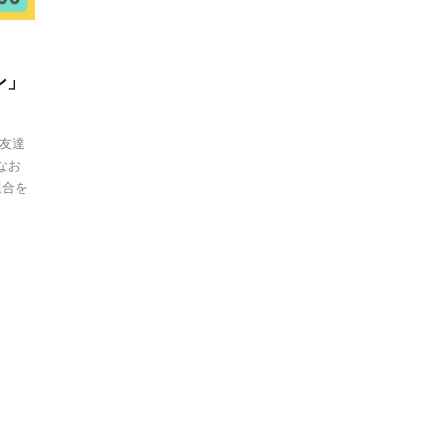
ン」
友達
なお
組合を