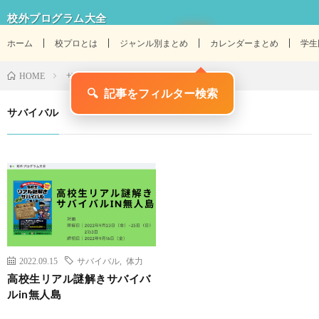
校外プログラム大全
ホーム
校プロとは
ジャンル別まとめ
カレンダーまとめ
学生
サバイバル
HOME
🔍
記事をフィルター検索
サバイバル
2022.09.15
サバイバル
,
体力
高校生リアル謎解きサバイバ
ルin無人島