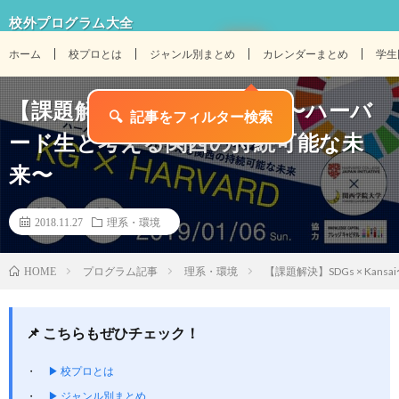
校外プログラム大全
ホーム
校プロとは
ジャンル別まとめ
カレンダーまとめ
学生
【課題解決】SDGs × Kansai〜ハーバ
🔍
記事をフィルター検索
ード生と考える関西の持続可能な未
来〜
2018.11.27
理系・環境
プログラム記事
理系・環境
【課題解決】SDGs × Ka
HOME
📌 こちらもぜひチェック！
▶ 校プロとは
▶ ジャンル別まとめ