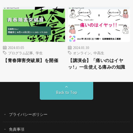
2024.03.05
2024.01.10
プログラム記事
,
学生
オンライン
,
中高生
【青春障害突破展】を開催
【講演会】「痛いのはイヤ
ッ!」一生使える痛みの知識
Back to Top
プライバシーポリシー
免責事項