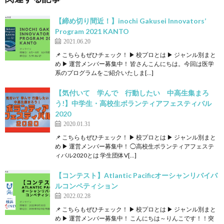
【締め切り間近！】inochi Gakusei Innovators’
Program 2021 KANTO
2021.06.20
📌 こちらもぜひチェック！ ▶ 校プロとは ▶ ジャンル別まと
め ▶ 運営メンバー募集中！ 皆さんこんにちは。今回は医学
系のプログラムをご紹介いたしま[…]
【気付いて 学んで 行動したい 中高生集まろ
う!】中学生・高校生ボランティアフェスティバル
2020
2020.01.31
📌 こちらもぜひチェック！ ▶ 校プロとは ▶ ジャンル別まと
め ▶ 運営メンバー募集中！ ◯高校生ボランティアフェステ
ィバル2020とは 学生団体V[…]
【コンテスト】Atlantic Pacificオーシャンリバイバ
ルコンペティション
2022.02.28
📌 こちらもぜひチェック！ ▶ 校プロとは ▶ ジャンル別まと
め ▶ 運営メンバー募集中！ こんにちは～りんこです！！突