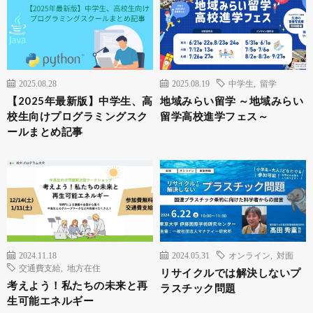
2025.08.28
2025.08.19
中学生
,
留学
【2025年最新版】中学生、高
地域みらい留学 ～地域みらい
校生向けプログラミングスク
留学高校進学フェス～
ールまとめ記事
2024.11.18
2024.05.31
オンライン
,
対面
交通費支給
,
地方在住
リサイクルでは解決しないプ
考えよう！私たちの未来と再
ラスチック問題
生可能エネルギー