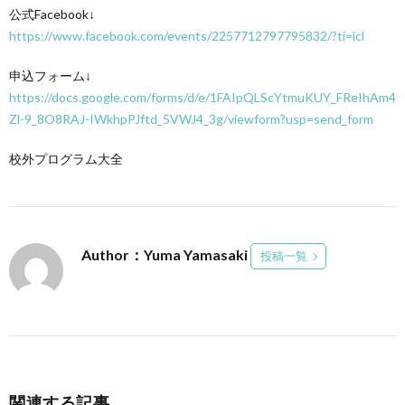
公式Facebook↓
https://www.facebook.com/events/2257712797795832/?ti=icl
申込フォーム↓
https://docs.google.com/forms/d/e/1FAIpQLScYtmuKUY_FReIhAm4
Zl-9_8O8RAJ-IWkhpPJftd_5VWJ4_3g/viewform?usp=send_form
校外プログラム大全
Author：Yuma Yamasaki
投稿一覧
関連する記事