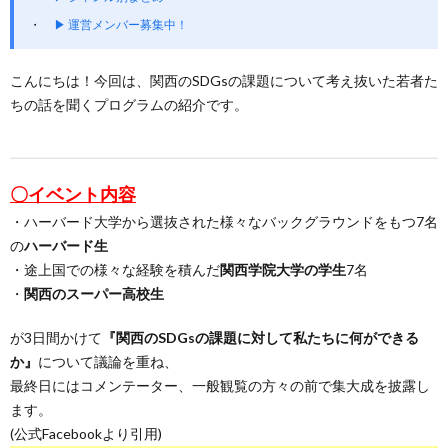
▶ 運営メンバー募集中！
こんにちは！今回は、関西のSDGsの課題について考え抜いた若者た
ちの話を聞くプログラムの紹介です。
〇イベント内容
・ハーバード大学から選抜された様々なバックグラウンドをもつ7名
の
ハーバード生
・途上国での様々な経験を積んだ
関西学院大学の学生
7名
・
関西のスーパー高校生
が3日間かけて
『関西のSDGsの課題に対して私たちに何ができる
か』
について議論を重ね、
最終日にはコメンテーター、一般観覧の方々の前で集大成を披露し
ます。
(公式Facebookより引用)